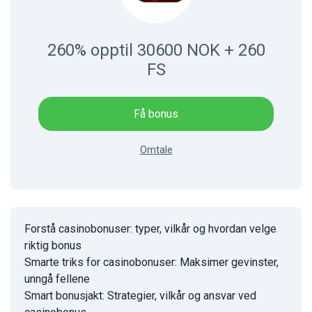
260% opptil 30600 NOK + 260
FS
Få bonus
Omtale
Forstå casinobonuser: typer, vilkår og hvordan velge
riktig bonus
Smarte triks for casinobonuser: Maksimer gevinster,
unngå fellene
Smart bonusjakt: Strategier, vilkår og ansvar ved