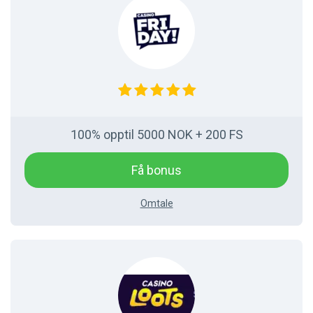
100% opptil 5000 NOK + 200 FS
Få bonus
Omtale