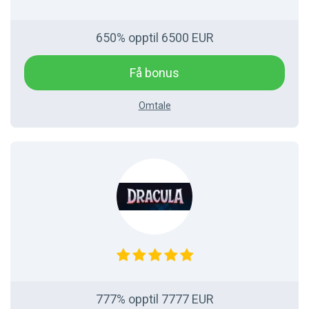
650% opptil 6500 EUR
Få bonus
Omtale
777% opptil 7777 EUR