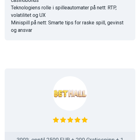
casinobonus
Teknologiens rolle i spilleautomater på nett: RTP,
volatilitet og UX
Minispill på nett: Smarte tips for raske spill, gevinst
og ansvar
300% opptil 2500 EUR + 200 Gratisspinn + 1