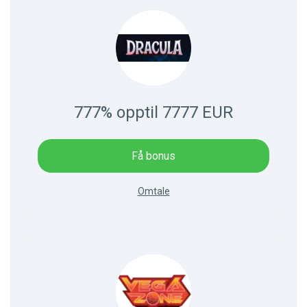
777% opptil 7777 EUR
Få bonus
Omtale