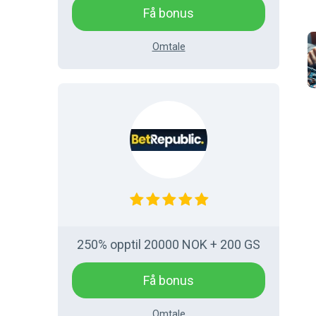
Få bonus
Omtale
250% opptil 20000 NOK + 200 GS
Få bonus
Omtale