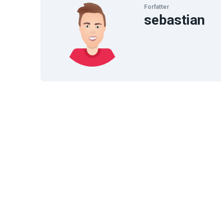
Forfatter
sebastian