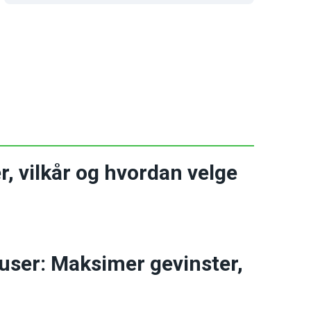
, vilkår og hvordan velge
user: Maksimer gevinster,