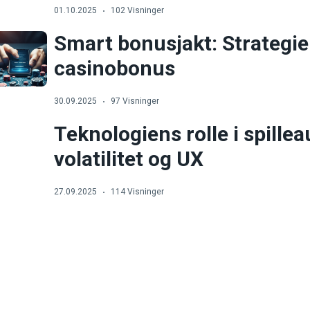
01.10.2025
102 Visninger
Smart bonusjakt: Strategier
casinobonus
30.09.2025
97 Visninger
Teknologiens rolle i spille
volatilitet og UX
27.09.2025
114 Visninger