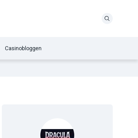
Casinobloggen