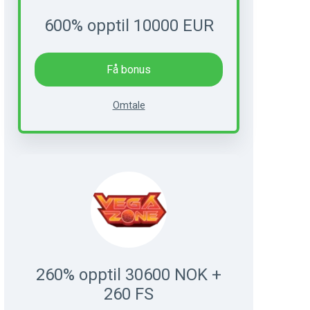
600% opptil 10000 EUR
Få bonus
Omtale
260% opptil 30600 NOK +
260 FS