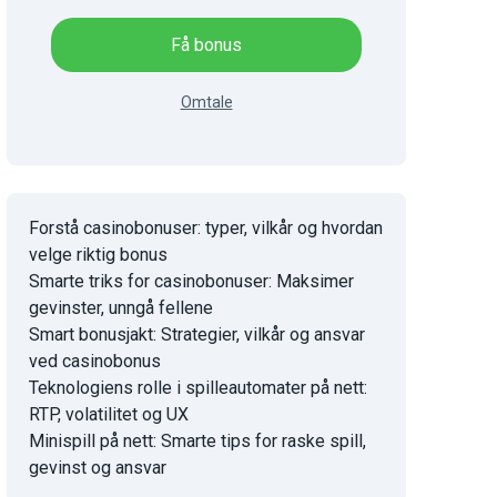
Få bonus
Omtale
Forstå casinobonuser: typer, vilkår og hvordan
velge riktig bonus
Smarte triks for casinobonuser: Maksimer
gevinster, unngå fellene
Smart bonusjakt: Strategier, vilkår og ansvar
ved casinobonus
Teknologiens rolle i spilleautomater på nett:
RTP, volatilitet og UX
Minispill på nett: Smarte tips for raske spill,
gevinst og ansvar