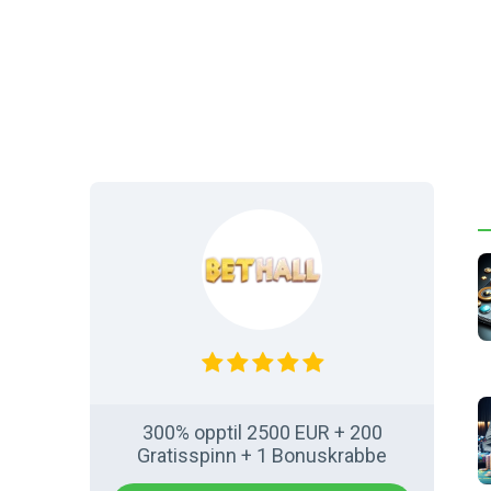
300% opptil 2500 EUR + 200
Gratisspinn + 1 Bonuskrabbe