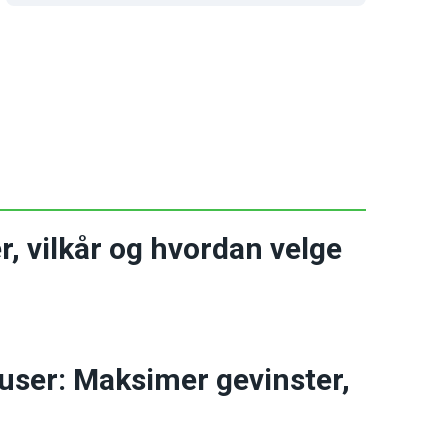
, vilkår og hvordan velge
user: Maksimer gevinster,