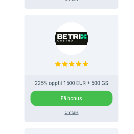
225% opptil 1500 EUR + 500 GS
Få bonus
Omtale