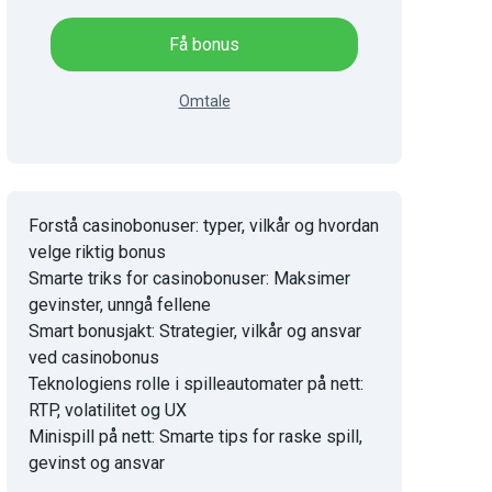
Få bonus
Omtale
Forstå casinobonuser: typer, vilkår og hvordan
velge riktig bonus
Smarte triks for casinobonuser: Maksimer
gevinster, unngå fellene
Smart bonusjakt: Strategier, vilkår og ansvar
ved casinobonus
Teknologiens rolle i spilleautomater på nett:
RTP, volatilitet og UX
Minispill på nett: Smarte tips for raske spill,
gevinst og ansvar