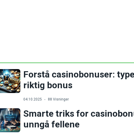
Forstå casinobonuser: typer
riktig bonus
04.10.2025
88 Visninger
Smarte triks for casinobon
unngå fellene