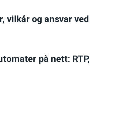
, vilkår og ansvar ved
automater på nett: RTP,