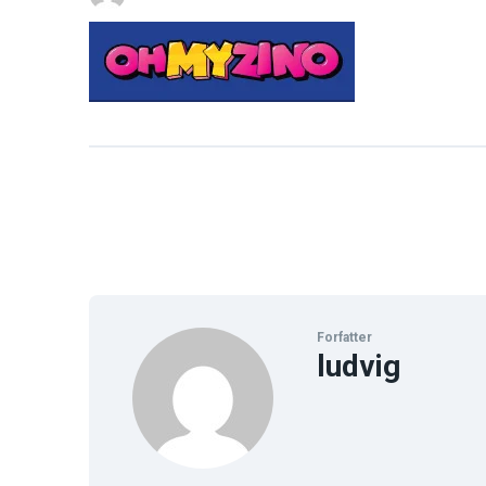
-
Betalingsalternativer
Wp
content
uploads
2026
03
ohmyzino
casino.png
Forfatter
ludvig