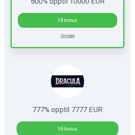
600% opptil 10000 EUR
Få bonus
Omtale
777% opptil 7777 EUR
Få bonus