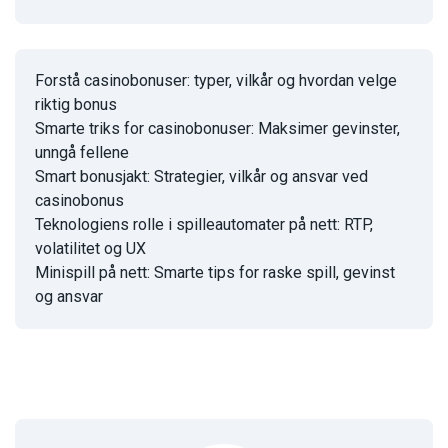
Forstå casinobonuser: typer, vilkår og hvordan velge
riktig bonus
Smarte triks for casinobonuser: Maksimer gevinster,
unngå fellene
Smart bonusjakt: Strategier, vilkår og ansvar ved
casinobonus
Teknologiens rolle i spilleautomater på nett: RTP,
volatilitet og UX
Minispill på nett: Smarte tips for raske spill, gevinst
og ansvar