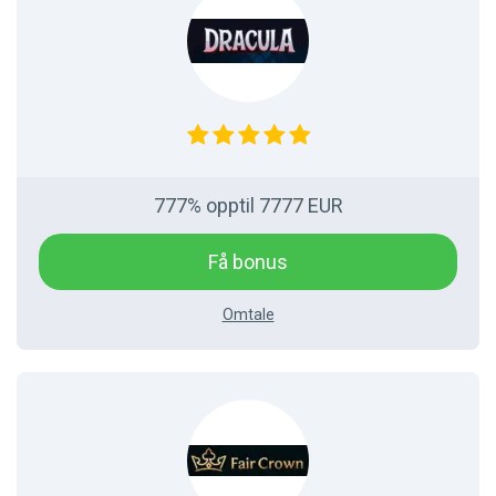
777% opptil 7777 EUR
Få bonus
Omtale