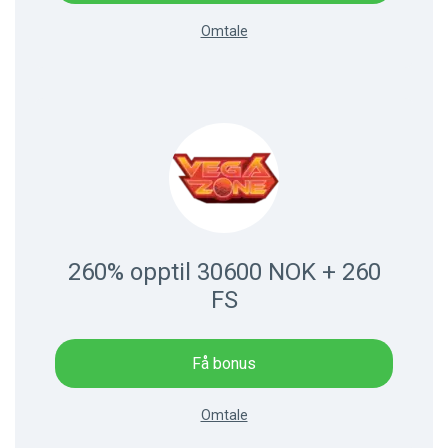
Omtale
260% opptil 30600 NOK + 260
FS
Få bonus
Omtale