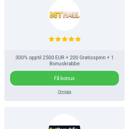
300% opptil 2500 EUR + 200 Gratisspinn + 1
Bonuskrabbe
Få bonus
Omtale