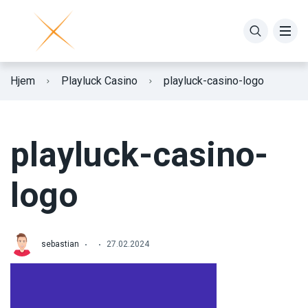
Beste Nettcasino
Hjem
Playluck Casino
playluck-casino-logo
Mobilcasino
Live Casino
playluck-casino-
VR Casino
logo
VIP Casino
Roulette
sebastian
27.02.2024
Bingo
-
Wp
Poker