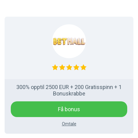
300% opptil 2500 EUR + 200 Gratisspinn + 1
Bonuskrabbe
Få bonus
Omtale