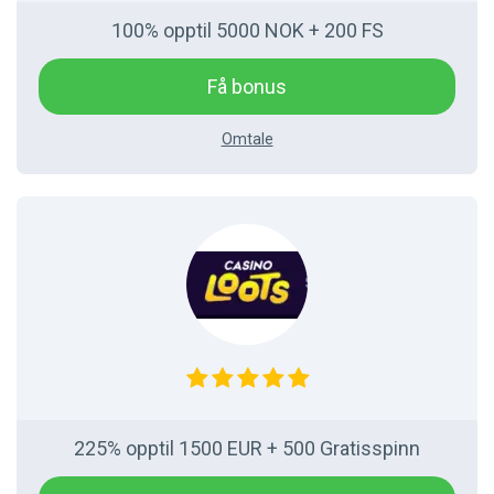
100% opptil 5000 NOK + 200 FS
Få bonus
Omtale
225% opptil 1500 EUR + 500 Gratisspinn