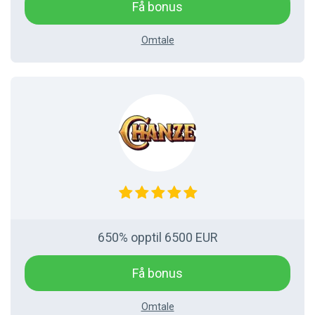
Få bonus
Omtale
650% opptil 6500 EUR
Få bonus
Omtale