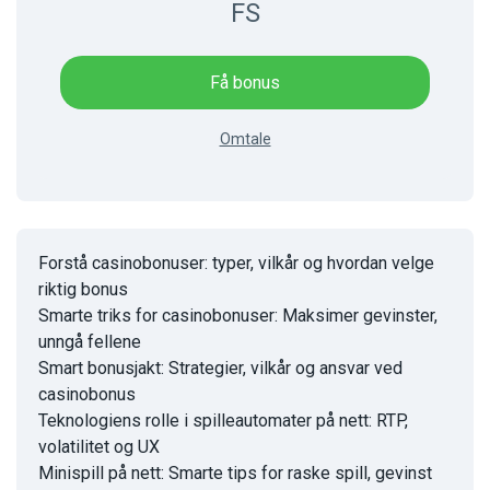
FS
Få bonus
Omtale
Forstå casinobonuser: typer, vilkår og hvordan velge
riktig bonus
Smarte triks for casinobonuser: Maksimer gevinster,
unngå fellene
Smart bonusjakt: Strategier, vilkår og ansvar ved
casinobonus
Teknologiens rolle i spilleautomater på nett: RTP,
volatilitet og UX
Minispill på nett: Smarte tips for raske spill, gevinst