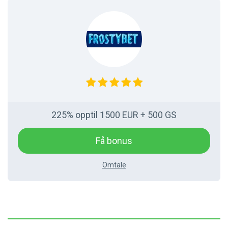
225% opptil 1500 EUR + 500 GS
Få bonus
Omtale