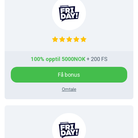
100% opptil 5000NOK
+ 200 FS
Få bonus
Omtale