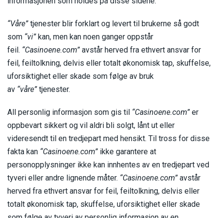
informasjonen som holdes på disse sidene.
“Våre”
tjenester blir forklart og levert til brukerne så godt
som
“vi”
kan, men kan noen ganger oppstår
feil.
“Casinoene.com”
avstår herved fra ethvert ansvar for
feil, feiltolkning, delvis eller totalt økonomisk tap, skuffelse,
uforsiktighet eller skade som følge av bruk
av
“våre”
tjenester.
All personlig informasjon som gis til
“Casinoene.com”
er
oppbevart sikkert og vil aldri bli solgt, lånt ut eller
videresendt til en tredjepart med hensikt. Til tross for disse
fakta kan
“Casinoene.com”
ikke garantere at
personopplysninger ikke kan innhentes av en tredjepart ved
tyveri eller andre lignende måter.
“Casinoene.com”
avstår
herved fra ethvert ansvar for feil, feiltolkning, delvis eller
totalt økonomisk tap, skuffelse, uforsiktighet eller skade
som følge av tyveri av personlig informasjon av en