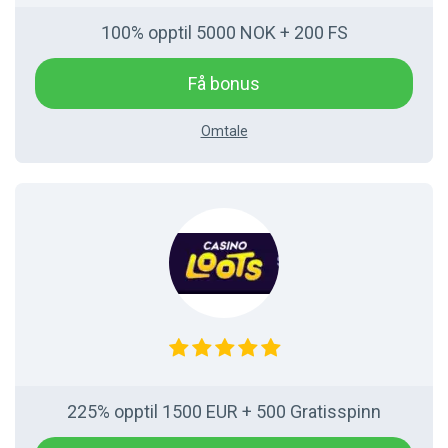
100% opptil 5000 NOK + 200 FS
Få bonus
Omtale
225% opptil 1500 EUR + 500 Gratisspinn