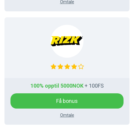
Omtale
100% opptil 5000NOK
+ 100FS
Få bonus
Omtale