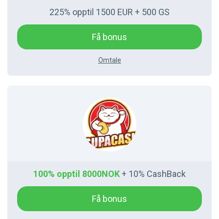
225% opptil 1500 EUR + 500 GS
Få bonus
Omtale
100% opptil 8000NOK
+ 10% CashBack
Få bonus