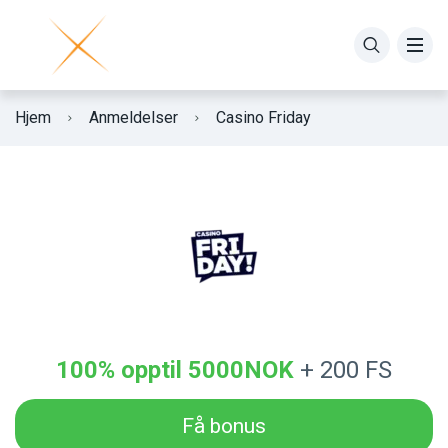
Beste Nettcasino
Hjem
Anmeldelser
Casino Friday
Mobilcasino
Live Casino
VR Casino
VIP Casino
Roulette
100% opptil 5000NOK
+ 200 FS
Bingo
Få bonus
Poker