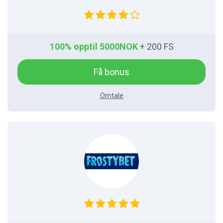
100% opptil 5000NOK
+ 200 FS
Få bonus
Omtale