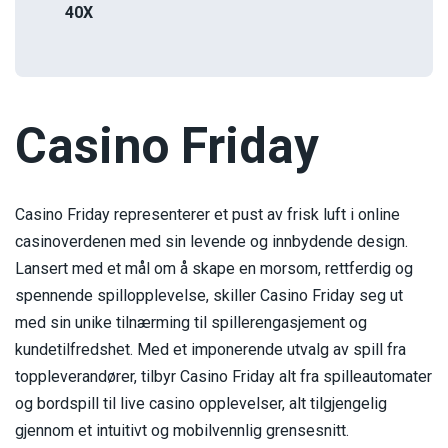
40X
Casino Friday
Casino Friday representerer et pust av frisk luft i online
casinoverdenen med sin levende og innbydende design.
Lansert med et mål om å skape en morsom, rettferdig og
spennende spillopplevelse, skiller Casino Friday seg ut
med sin unike tilnærming til spillerengasjement og
kundetilfredshet. Med et imponerende utvalg av spill fra
toppleverandører, tilbyr Casino Friday alt fra spilleautomater
og bordspill til live casino opplevelser, alt tilgjengelig
gjennom et intuitivt og mobilvennlig grensesnitt.