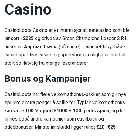
Casino
CasinoLoots Casino er et internasjonalt nettcasino som ble
lansert i
2025
og drives av Green Champions Leader S.R.L.
under en
Anjouan‑lisens
(offshore). Casinoet tilbyr både
casinospill, live casino og sportsbook‑muligheter, med et
stort spillutvalg fra mange leverandører.
Bonus og Kampanjer
CasinoLoots har flere velkomstbonus‑pakker som gir nye
spillere ekstra penger å spille for. Typisk velkomstbonus
kan være
100 % opptil €1000 + 100 gratis spinn
, og det
finnes også andre kampanjer som cashback og
oddsbonuser. Minste innskudd ligger rundt
€20–€25
.