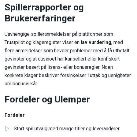
Spillerrapporter og
Brukererfaringer
Uavhengige spilleranmeldelser på plattformer som
Trustpilot og klageregister viser en
lav vurdering
, med
flere anmeldelser som hevder problemer med å få utbetalt
gevinster og at casinoet har kansellert eller konfiskert
gevinster basert på lisens‑ eller bonusregler. Noen
konkrete klager beskriver forsinkelser i uttak og uenigheter
om bonusvilkår.
Fordeler og Ulemper
Fordeler
Stort spillutvalg med mange titler og leverandører