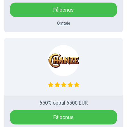
Få bonus
Omtale
650% opptil 6500 EUR
Få bonus