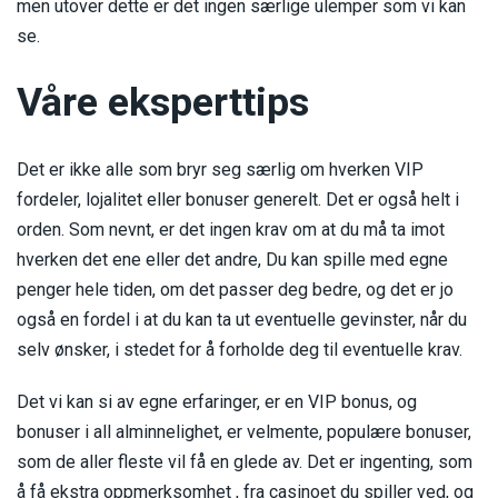
men utover dette er det ingen særlige ulemper som vi kan
se.
Våre eksperttips
Det er ikke alle som bryr seg særlig om hverken VIP
fordeler, lojalitet eller bonuser generelt. Det er også helt i
orden. Som nevnt, er det ingen krav om at du må ta imot
hverken det ene eller det andre, Du kan spille med egne
penger hele tiden, om det passer deg bedre, og det er jo
også en fordel i at du kan ta ut eventuelle gevinster, når du
selv ønsker, i stedet for å forholde deg til eventuelle krav.
Det vi kan si av egne erfaringer, er en VIP bonus, og
bonuser i all alminnelighet, er velmente, populære bonuser,
som de aller fleste vil få en glede av. Det er ingenting, som
å få ekstra oppmerksomhet , fra casinoet du spiller ved, og