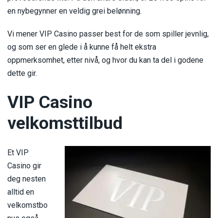
pa
en nybegynner en veldig grei belønning.
nett
Vi mener VIP Casino passer best for de som spiller jevnlig,
og som ser en glede i å kunne få helt ekstra
oppmerksomhet, etter nivå, og hvor du kan ta del i godene
dette gir.
VIP Casino
velkomsttilbud
Et VIP
Casino gir
deg nesten
alltid en
velkomstbo