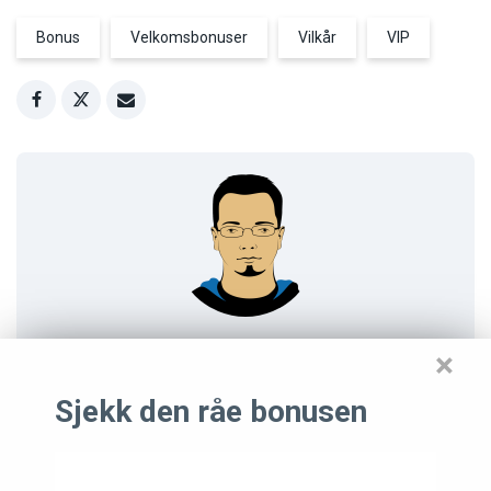
Bonus
Velkomsbonuser
Vilkår
VIP
Forfatter
×
ole
Sjekk den råe bonusen
Hei. Jeg heter Ole og er utdannet økonom. Nå lever jeg av
å skrive artikler freelance og reiser jorda rundt. Som
utenlandsstudent ble jeg veldig glad i å møte nye folk og
kulturer, så det fristet aldri å reise hjem for å starte A4-