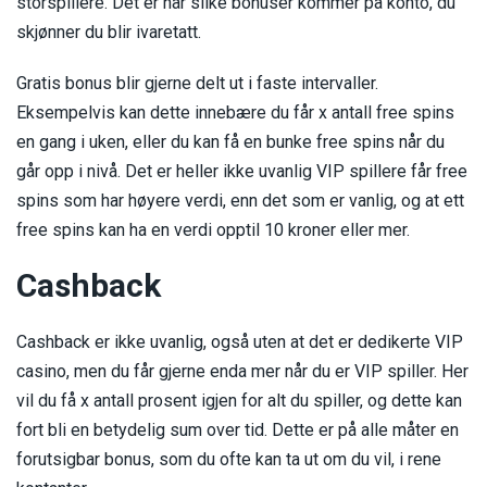
storspillere. Det er når slike bonuser kommer på konto, du
skjønner du blir ivaretatt.
Gratis bonus blir gjerne delt ut i faste intervaller.
Eksempelvis kan dette innebære du får x antall free spins
en gang i uken, eller du kan få en bunke free spins når du
går opp i nivå. Det er heller ikke uvanlig VIP spillere får free
spins som har høyere verdi, enn det som er vanlig, og at ett
free spins kan ha en verdi opptil 10 kroner eller mer.
Cashback
Cashback er ikke uvanlig, også uten at det er dedikerte VIP
casino, men du får gjerne enda mer når du er VIP spiller. Her
vil du få x antall prosent igjen for alt du spiller, og dette kan
fort bli en betydelig sum over tid. Dette er på alle måter en
forutsigbar bonus, som du ofte kan ta ut om du vil, i rene