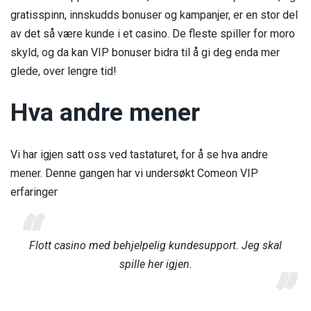
gratisspinn, innskudds bonuser og kampanjer, er en stor del
av det så være kunde i et casino. De fleste spiller for moro
skyld, og da kan VIP bonuser bidra til å gi deg enda mer
glede, over lengre tid!
Hva andre mener
Vi har igjen satt oss ved tastaturet, for å se hva andre
mener. Denne gangen har vi undersøkt Comeon VIP
erfaringer
Flott casino med behjelpelig kundesupport. Jeg skal
spille her igjen.