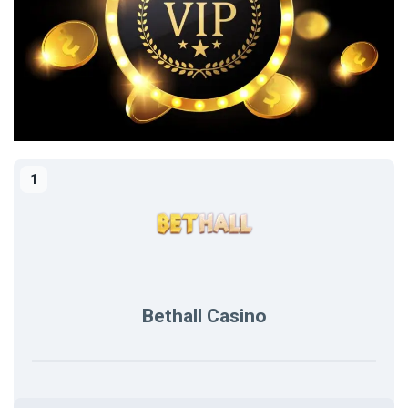
Betalingsalternativer
Bethall Casino