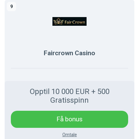
Faircrown Casino
Opptil 10 000 EUR + 500
Gratisspinn
-
Få bonus
Go
-
faircrown
Omtale
Omtale