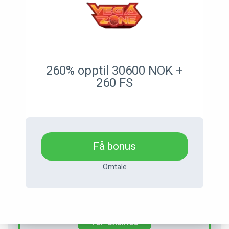
livet. Derfor har jeg nå besøkt nærmere hundre land og har
ikke noen umiddelbare planer om å vende hjem. På
fritiden liker jeg å stifte nye bekjentskaper, trene, surfe og
lese en god bok! Etter mange år med artikkelskrivning har
jeg nå bidratt med tusenvis av artikler innen casino og spill
på nett generelt. Dette er et emne som jeg har
260% opptil 30600 NOK +
opparbeidet meg mye kunnskap om og jeg prøver å skrive
260 FS
informative troverdige artikler, men som på samme tid er
interessante og pirrer leserens nysgjerrighet.
Casinobransjen er i en rivende utvikling, så mange ønsker
denne typen tekster. Jeg bidrar på både større og mindre
nettsteder. Uansett, som freelancer må en ta de
oppdragene som kommer inn, og jeg har derfor skrevet
Få bonus
tekster til alle mulige typer nettsteder, alt fra blogger om
hårtap til nettbutikker som selger sportsutstyr.
Sjekk ut
Omtale
nettsiden min her
.
TOP CASINOS