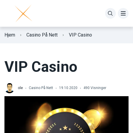
Beste Nettcasino
Hjem
Casino På Nett
VIP Casino
Mobilcasino
Live Casino
VIP Casino
VR Casino
VIP Casino
ole
Casino På Nett
19.10.2020
490 Visninger
Roulette
Bingo
Poker