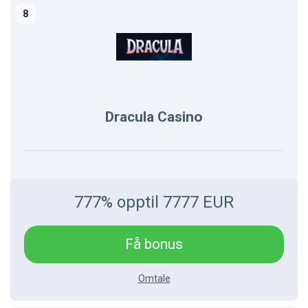
Dracula Casino
777% opptil 7777 EUR
-
Få bonus
Go
-
dracula
Omtale
Omtale
dracula
casino