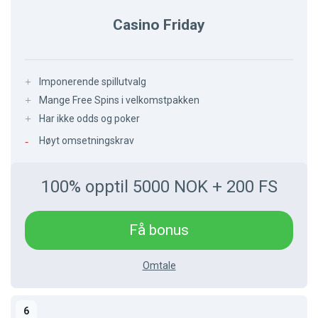
Casino Friday
Imponerende spillutvalg
Mange Free Spins i velkomstpakken
Har ikke odds og poker
Høyt omsetningskrav
100% opptil 5000 NOK + 200 FS
-
Få bonus
Go
-
casino
Omtale
Omtale
friday
casino
friday
2