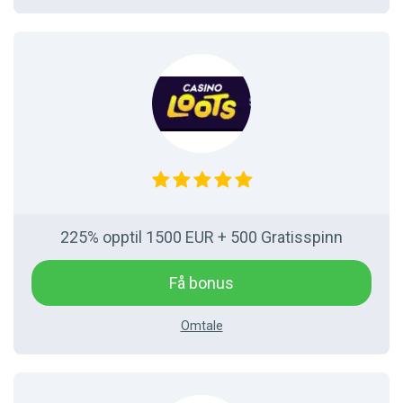
225% opptil 1500 EUR + 500 Gratisspinn
Få bonus
Omtale