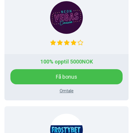
100% opptil 5000NOK
Få bonus
Omtale