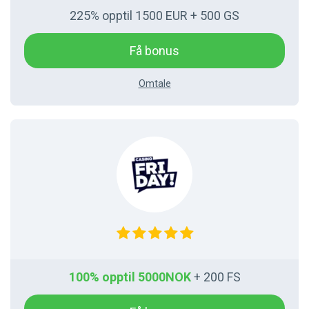
225% opptil 1500 EUR + 500 GS
Få bonus
Omtale
100% opptil 5000NOK
+ 200 FS