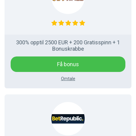
300% opptil 2500 EUR + 200 Gratisspinn + 1
Bonuskrabbe
Få bonus
Omtale