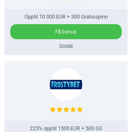
Opptil 10 000 EUR + 500 Gratisspinn
Få bonus
Omtale
225% opptil 1500 EUR + 500 GS