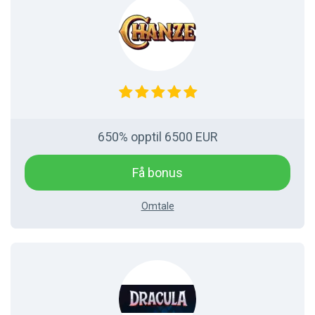
650% opptil 6500 EUR
Få bonus
Omtale