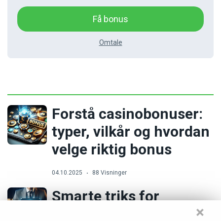
Få bonus
Omtale
Forstå casinobonuser:
typer, vilkår og hvordan
velge riktig bonus
04.10.2025
88 Visninger
Smarte triks for
×
casinobonuser: