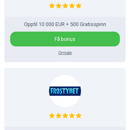
Opptil 10 000 EUR + 500 Gratisspinn
Få bonus
Omtale