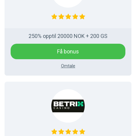
250% opptil 20000 NOK + 200 GS
Få bonus
Omtale