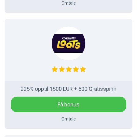
Omtale
225% opptil 1500 EUR + 500 Gratisspinn
Få bonus
Omtale