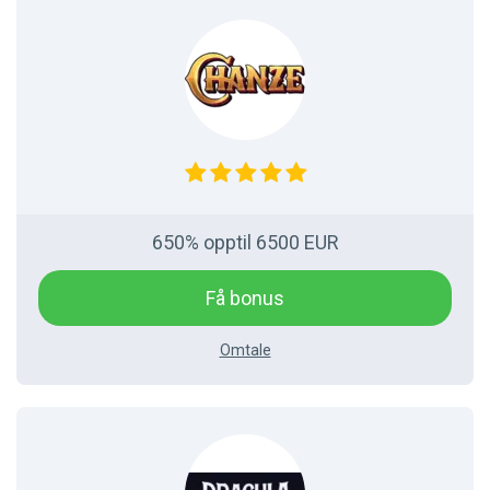
650% opptil 6500 EUR
Få bonus
Omtale