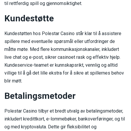
til rettferdig spill og gjennomsiktighet.
Kundestøtte
Kundestøtten hos Polestar Casino står klar til å assistere
spillere med eventuelle spørsmål eller utfordringer de
måtte møte. Med flere kommunikasjonskanaler, inkludert
live chat og e-post, sikrer casinoet rask og effektiv hjelp.
Kundeservice-teamet er kunnskapsrikt, vennlig og alltid
villige til å gå det lille ekstra for å sikre at spillernes behov
blir møtt.
Betalingsmetoder
Polestar Casino tilbyr et bredt utvalg av betalingsmetoder,
inkludert kredittkort, e-lommebøker, bankoverføringer, og til
og med kryptovaluta. Dette gir fleksibilitet og