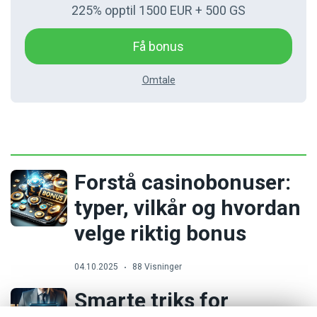
225% opptil 1500 EUR + 500 GS
Få bonus
Omtale
Forstå casinobonuser:
typer, vilkår og hvordan
velge riktig bonus
04.10.2025
88 Visninger
Smarte triks for