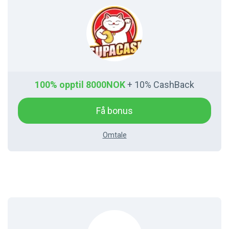
100% opptil 8000NOK
+ 10% CashBack
Få bonus
Omtale