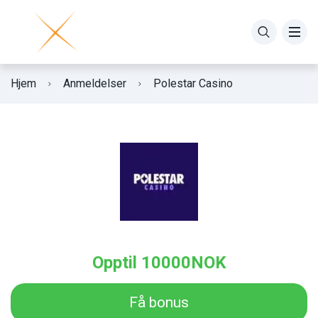
Beste Nettcasino
Hjem
Anmeldelser
Polestar Casino
Mobilcasino
Live Casino
VR Casino
VIP Casino
Roulette
Opptil 10000NOK
Bingo
Få bonus
Poker