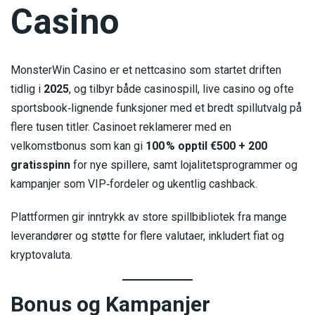
Casino
MonsterWin Casino er et nettcasino som startet driften
tidlig i
2025
, og tilbyr både casinospill, live casino og ofte
sportsbook‑lignende funksjoner med et bredt spillutvalg på
flere tusen titler. Casinoet reklamerer med en
velkomstbonus som kan gi
100 % opptil €500 + 200
gratisspinn
for nye spillere, samt lojalitetsprogrammer og
kampanjer som VIP‑fordeler og ukentlig cashback.
Plattformen gir inntrykk av store spillbibliotek fra mange
leverandører og støtte for flere valutaer, inkludert fiat og
kryptovaluta.
Bonus og Kampanjer