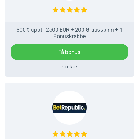
300% opptil 2500 EUR + 200 Gratisspinn + 1
Bonuskrabbe
Få bonus
Omtale