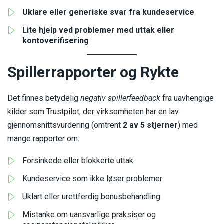
Uklare eller generiske svar fra kundeservice
Lite hjelp ved problemer med uttak eller
kontoverifisering
Spillerrapporter og Rykte
Det finnes betydelig
negativ spillerfeedback
fra uavhengige
kilder som Trustpilot, der virksomheten har en lav
gjennomsnittsvurdering (omtrent
2 av 5 stjerner
) med
mange rapporter om:
Forsinkede eller blokkerte uttak
Kundeservice som ikke løser problemer
Uklart eller urettferdig bonusbehandling
Mistanke om uansvarlige praksiser og