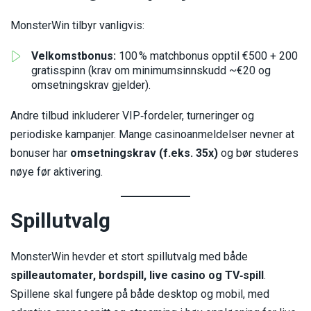
MonsterWin tilbyr vanligvis:
Velkomstbonus:
100 % matchbonus opptil €500 + 200
gratisspinn (krav om minimumsinnskudd ~€20 og
omsetningskrav gjelder).
Andre tilbud inkluderer VIP‑fordeler, turneringer og
periodiske kampanjer. Mange casinoanmeldelser nevner at
bonuser har
omsetningskrav (f.eks. 35x)
og bør studeres
nøye før aktivering.
Spillutvalg
MonsterWin hevder et stort spillutvalg med både
spilleautomater, bordspill, live casino og TV‑spill
.
Spillene skal fungere på både desktop og mobil, med