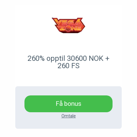
unngå fellene
01.10.2025
102 Visninger
Smart bonusjakt:
Strategier, vilkår og
ansvar ved
260% opptil 30600 NOK +
casinobonus
260 FS
30.09.2025
98 Visninger
Teknologiens rolle i
Få bonus
spilleautomater på nett:
RTP, volatilitet og UX
Omtale
27.09.2025
114 Visninger