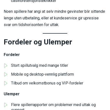
casinoretensjonsteknikker
Noen spillere har angi at selv mindre gevinster blir sittende
lenge uten utbetaling, eller at kundeservice gir upresise
svar om tidshorisonten for uttak.
Fordeler og Ulemper
Fordeler
Stort spillutvalg med mange titler
Mobile og desktop‑vennlig plattform
Tilbud om velkomstbonus og VIP‑fordeler
Ulemper
Flere spillerrapporter om problemer med uttak og
support