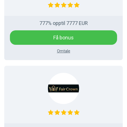
777% opptil 7777 EUR
Få bonus
Omtale