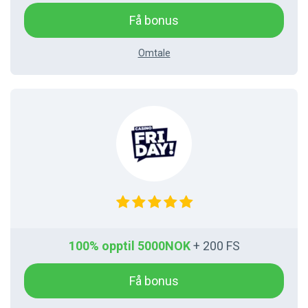
Få bonus
Omtale
100% opptil 5000NOK
+ 200 FS
Få bonus