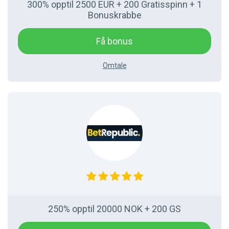
300% opptil 2500 EUR + 200 Gratisspinn + 1
Bonuskrabbe
Få bonus
Omtale
250% opptil 20000 NOK + 200 GS