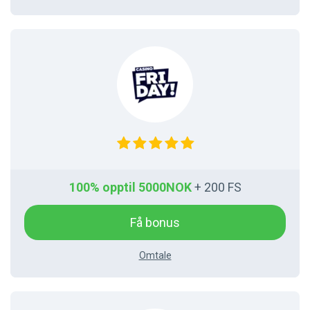
100% opptil 5000NOK
+ 200 FS
Få bonus
Omtale