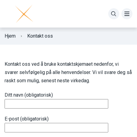
Beste Nettcasino
Hjem
Kontakt oss
Mobilcasino
Live Casino
Kontakt oss ved å bruke kontaktskjemaet nedenfor, vi
VR Casino
svarer selvfølgelig på alle henvendelser. Vi vil svare deg så
raskt som mulig, senest neste virkedag.
VIP Casino
Ditt navn (obligatorisk)
Roulette
Bingo
E-post (obligatorisk)
Poker