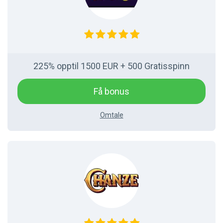
225% opptil 1500 EUR + 500 Gratisspinn
Få bonus
Omtale