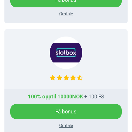
Omtale
100% opptil 10000NOK
+ 100 FS
Få bonus
Omtale