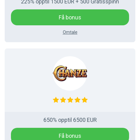
225% opptil 1500 EUR + 500 Gratisspinn
Få bonus
Omtale
650% opptil 6500 EUR
Få bonus