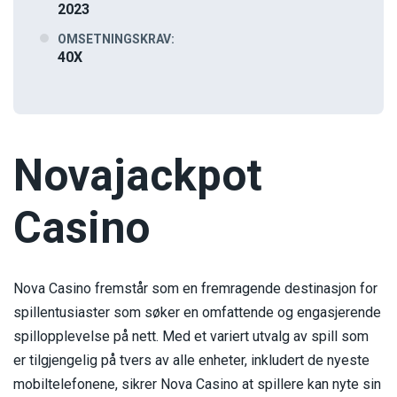
2023
OMSETNINGSKRAV:
40X
Novajackpot
Casino
Nova Casino fremstår som en fremragende destinasjon for
spillentusiaster som søker en omfattende og engasjerende
spillopplevelse på nett. Med et variert utvalg av spill som
er tilgjengelig på tvers av alle enheter, inkludert de nyeste
mobiltelefonene, sikrer Nova Casino at spillere kan nyte sin