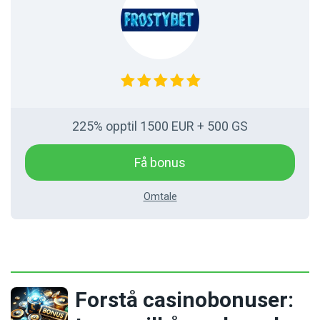
225% opptil 1500 EUR + 500 GS
Få bonus
Omtale
Forstå casinobonuser: