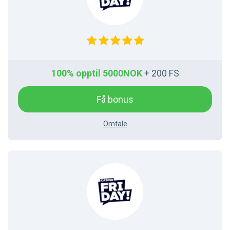
100% opptil 5000NOK
+ 200 FS
Få bonus
Omtale