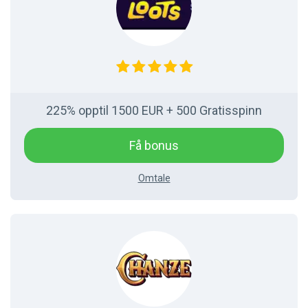
225% opptil 1500 EUR + 500 Gratisspinn
Få bonus
Omtale