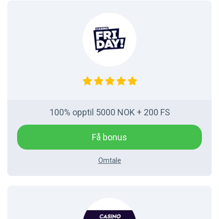
100% opptil 5000 NOK + 200 FS
Få bonus
Omtale