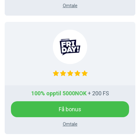
Omtale
100% opptil 5000NOK
+ 200 FS
Få bonus
Omtale