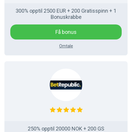
300% opptil 2500 EUR + 200 Gratisspinn + 1
Bonuskrabbe
Få bonus
Omtale
250% opptil 20000 NOK + 200 GS