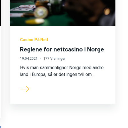
Casino På Nett
Reglene for nettcasino i Norge
19.04.2021
177 Visninger
Hvis man sammenligner Norge med andre
land i Europa, så er det ingen tvil om…