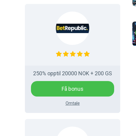
250% opptil 20000 NOK + 200 GS
Få bonus
Omtale