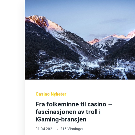
Casino Nyheter
Fra folkeminne til casino –
fascinasjonen av troll i
iGaming-bransjen
01.04.2021
216 Visninger