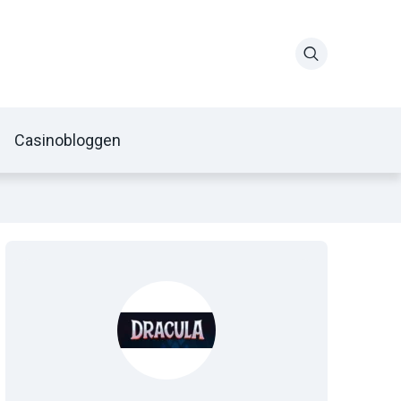
Casinobloggen