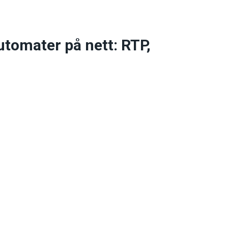
automater på nett: RTP,