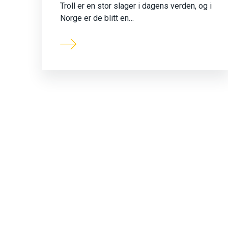
Troll er en stor slager i dagens verden, og i
Norge er de blitt en…