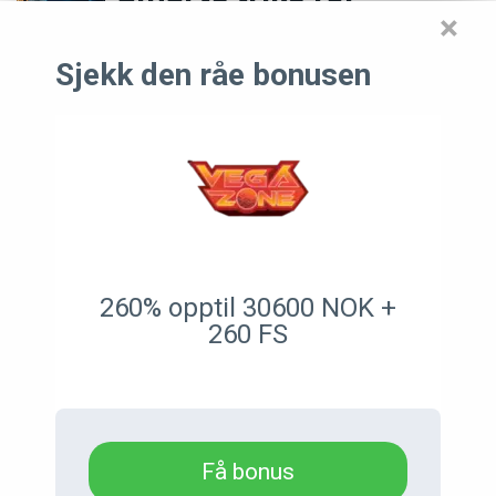
×
casinobonuser:
Maksimer gevinster,
Sjekk den råe bonusen
unngå fellene
01.10.2025
101 Visninger
Smart bonusjakt:
Strategier, vilkår og
ansvar ved
260% opptil 30600 NOK +
casinobonus
260 FS
30.09.2025
95 Visninger
Teknologiens rolle i
Få bonus
spilleautomater på nett: