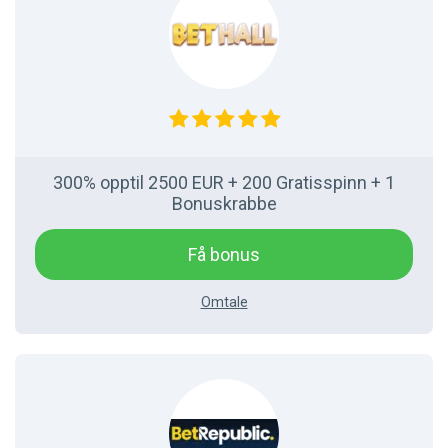
300% opptil 2500 EUR + 200 Gratisspinn + 1
Bonuskrabbe
Få bonus
Omtale