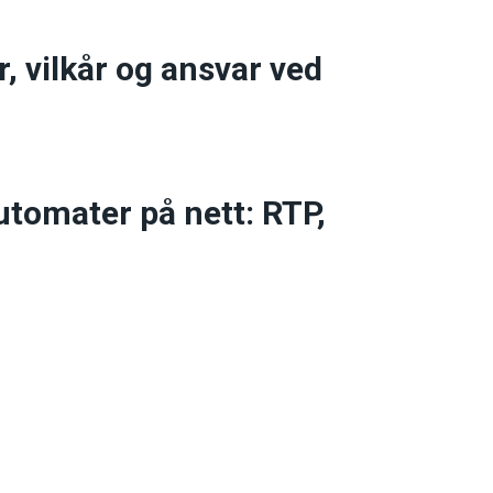
, vilkår og ansvar ved
automater på nett: RTP,