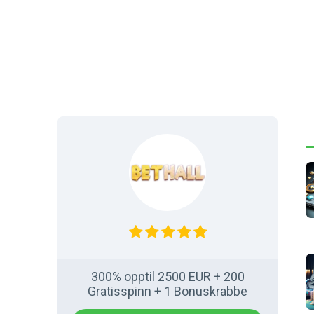
300% opptil 2500 EUR + 200
Gratisspinn + 1 Bonuskrabbe