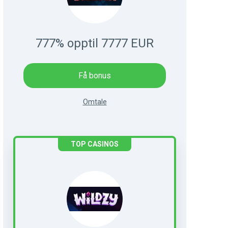
777% opptil 7777 EUR
Få bonus
Omtale
TOP CASINOS