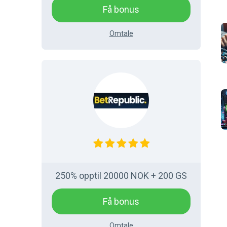
Få bonus
Omtale
250% opptil 20000 NOK + 200 GS
Få bonus
Omtale