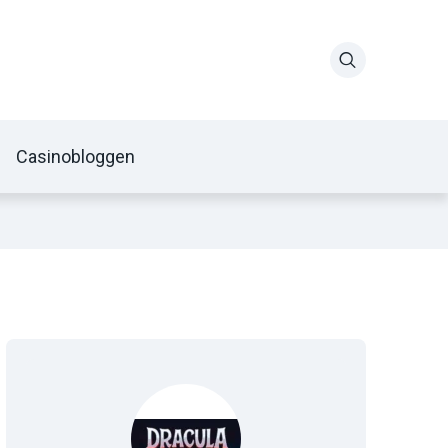
Casinobloggen