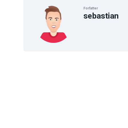
Forfatter
sebastian