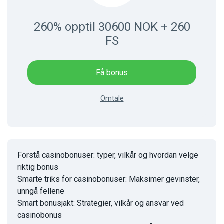
260% opptil 30600 NOK + 260
FS
Få bonus
Omtale
Forstå casinobonuser: typer, vilkår og hvordan velge
riktig bonus
Smarte triks for casinobonuser: Maksimer gevinster,
unngå fellene
Smart bonusjakt: Strategier, vilkår og ansvar ved
casinobonus