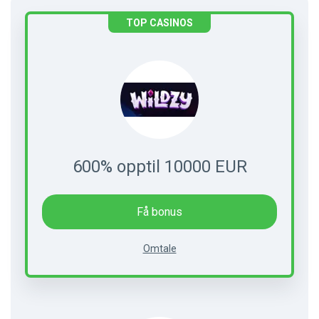
TOP CASINOS
600% opptil 10000 EUR
Få bonus
Omtale