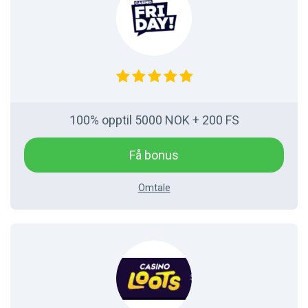
100% opptil 5000 NOK + 200 FS
Få bonus
Omtale