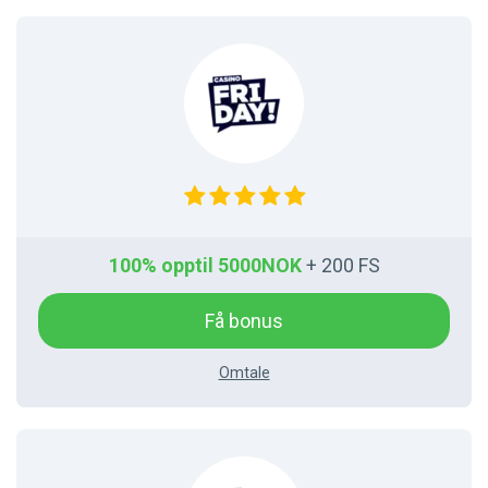
100% opptil 5000NOK
+ 200 FS
Få bonus
Omtale