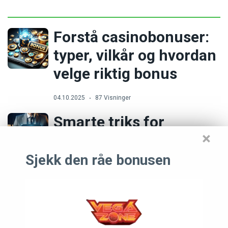
Forstå casinobonuser:
typer, vilkår og hvordan
velge riktig bonus
04.10.2025
87 Visninger
Smarte triks for
×
casinobonuser:
Maksimer gevinster,
Sjekk den råe bonusen
unngå fellene
01.10.2025
101 Visninger
Smart bonusjakt: