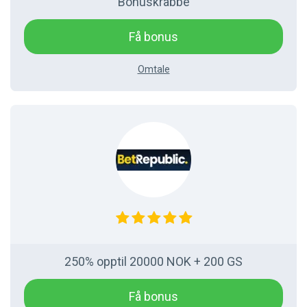
Bonuskrabbe
Få bonus
Omtale
250% opptil 20000 NOK + 200 GS
Få bonus