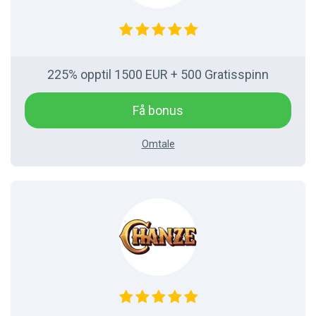
225% opptil 1500 EUR + 500 Gratisspinn
Få bonus
Omtale