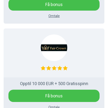
Få bonus
Omtale
Opptil 10 000 EUR + 500 Gratisspinn
Få bonus
Omtale