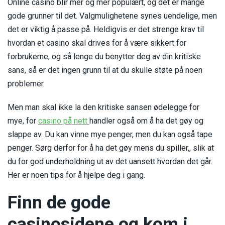
Online casino blir mer og mer populært, og det er mange
gode grunner til det. Valgmulighetene synes uendelige, men
det er viktig å passe på. Heldigvis er det strenge krav til
hvordan et casino skal drives for å være sikkert for
forbrukerne, og så lenge du benytter deg av din kritiske
sans, så er det ingen grunn til at du skulle støte på noen
problemer.
Men man skal ikke la den kritiske sansen ødelegge for
-
mye, for
casino på nett
handler også om å ha det gøy og
Anbefaltecasino.com
slappe av. Du kan vinne mye penger, men du kan også tape
spilleautomater
penger. Sørg derfor for å ha det gøy mens du spiller,, slik at
nettcasino
du for god underholdning ut av det uansett hvordan det går.
Her er noen tips for å hjelpe deg i gang.
Finn de gode
casinosidene og kom i