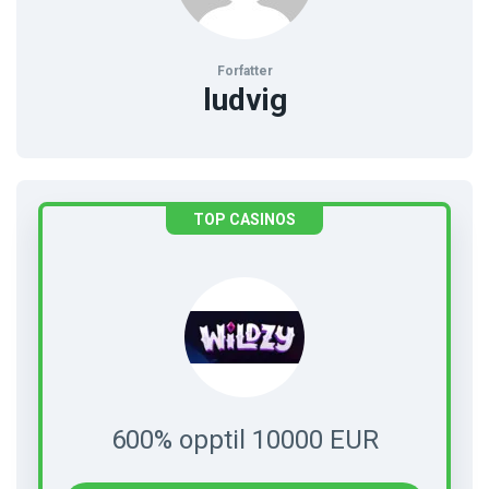
Forfatter
ludvig
TOP CASINOS
600% opptil 10000 EUR