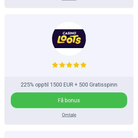
225% opptil 1500 EUR + 500 Gratisspinn
Få bonus
Omtale