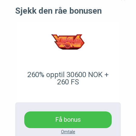
Maksimer gevinster,
Sjekk den råe bonusen
unngå fellene
01.10.2025
101 Visninger
Smart bonusjakt:
Strategier, vilkår og
ansvar ved
260% opptil 30600 NOK +
casinobonus
260 FS
30.09.2025
95 Visninger
Teknologiens rolle i
Få bonus
spilleautomater på nett:
RTP, volatilitet og UX
Omtale