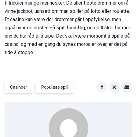
tiltrekker mange mennesker. De aller fleste drømmer om å
vinne jackpot, uansett om man spiller på lotto eller roulette.
Et casino kan være der drømmer går i oppfyllelse, men
også hvor de brister. Så spill fornuftig, og spill aldri for mer
enn du har råd til å tape. Det skal være morsomt å spille på
casino, og med en gang du synes moroa er over, er det på
tide å stoppe.
Casinoer
Populære spill