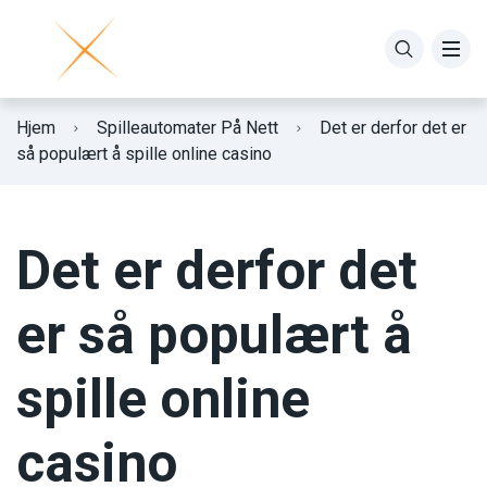
Beste Nettcasino
Hjem
Spilleautomater På Nett
Det er derfor det er
Mobilcasino
så populært å spille online casino
Live Casino
VR Casino
Det er derfor det
VIP Casino
er så populært å
Roulette
spille online
Bingo
casino
Poker