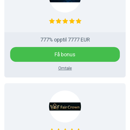
777% opptil 7777 EUR
Få bonus
Omtale