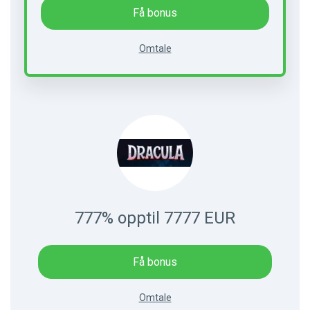
Få bonus
Omtale
777% opptil 7777 EUR
Få bonus
Omtale