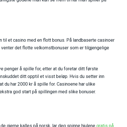
nekter
demokratiforkjempere
a
stille
til
valg
 til et casino med en flott bonus. På landbaserte casinoer
i
venter det flotte velkomstbonuser som er tilgjengelige
macao
penger å spille for, etter at du foretar ditt første
skuddet ditt opptil et visst beløp. Hvis du setter inn
at du har 2000 kr å spille for. Casinoene har ulike
ekstra god start på spillingen med slike bonuser.
 de gjerne kalles på norsk, lar deg spinne hjulene
gratis på