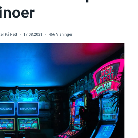
inoer
er På Nett
17.08.2021
466 Visninger