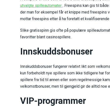
-
utvalgte spilleautomater
. Freespins kan gis til både
Casino
der man for eksempel får et knippe med freespins v
bonus
mottar freespins etter å ha foretatt et kvalifiserende
finn
Slike gratisspinn gis ofte på populære spilleautoma
beste
favoritter blant casinospillere.
casino
bonus
Innskuddsbonuser
pa
nett
Innskuddsbonuser fungerer relativt likt som velkom
kun forbeholdt nye spillere som ikke tidligere har f
spillere fra tid til annen eller som regelmessige kam
velkomstbonuser, men til gjengjeld gir de alltid noe 
VIP-programmer