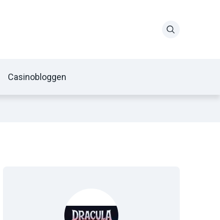
Casinobloggen