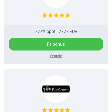
777% opptil 7777 EUR
Få bonus
Omtale