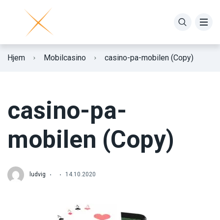
Beste Nettcasino
Hjem
Mobilcasino
casino-pa-mobilen (Copy)
Mobilcasino
Live Casino
casino-pa-
VR Casino
mobilen (Copy)
VIP Casino
Roulette
ludvig
14.10.2020
Bingo
-
Wp
Poker