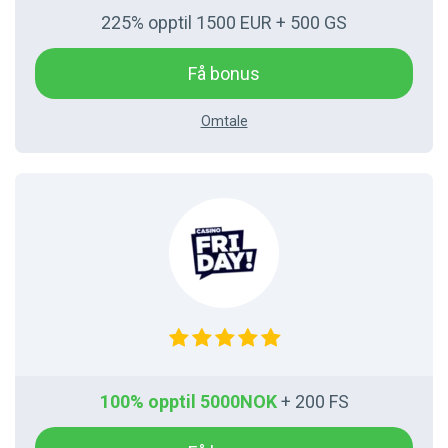
225% opptil 1500 EUR + 500 GS
Få bonus
Omtale
100% opptil 5000NOK
+ 200 FS