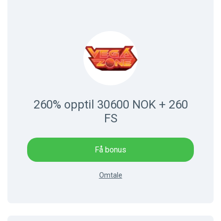
260% opptil 30600 NOK + 260
FS
Få bonus
Omtale