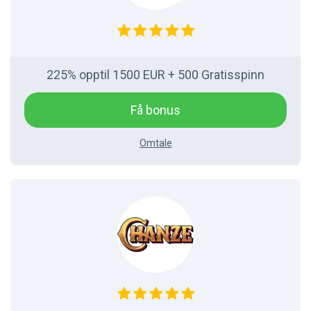
225% opptil 1500 EUR + 500 Gratisspinn
Få bonus
Omtale