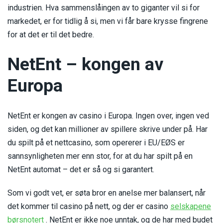
industrien. Hva sammenslåingen av to giganter vil si for
markedet, er for tidlig å si, men vi får bare krysse fingrene
for at det er til det bedre.
NetEnt – kongen av
Europa
NetEnt er kongen av casino i Europa. Ingen over, ingen ved
siden, og det kan millioner av spillere skrive under på. Har
du spilt på et nettcasino, som opererer i EU/EØS er
sannsynligheten mer enn stor, for at du har spilt på en
NetEnt automat – det er så og si garantert.
Som vi godt vet, er søta bror en anelse mer balansert, når
det kommer til casino på nett, og der er casino
selskapene
-
børsnotert
. NetEnt er ikke noe unntak, og de har med budet