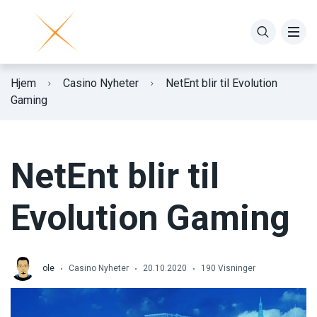
Beste Nettcasino
Hjem
Casino Nyheter
NetEnt blir til Evolution
Mobilcasino
Gaming
Live Casino
VR Casino
NetEnt blir til
VIP Casino
Evolution Gaming
Roulette
Bingo
ole
Casino Nyheter
20.10.2020
190 Visninger
Poker