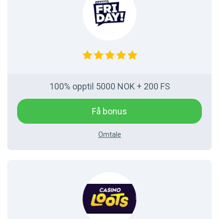
100% opptil 5000 NOK + 200 FS
Få bonus
Omtale