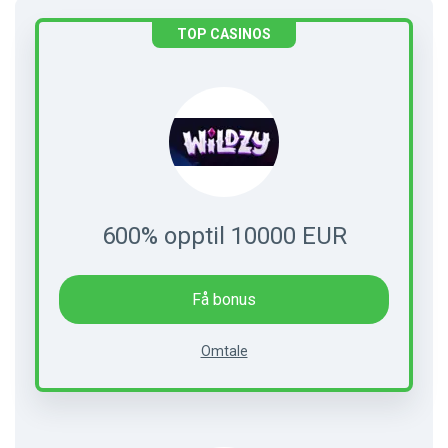
TOP CASINOS
600% opptil 10000 EUR
Få bonus
Omtale