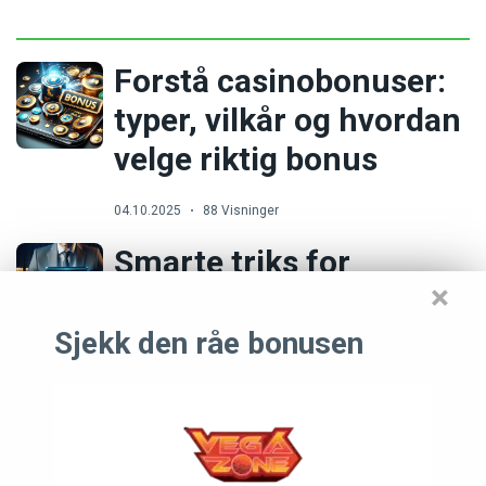
Forstå casinobonuser:
typer, vilkår og hvordan
velge riktig bonus
04.10.2025
88 Visninger
Smarte triks for
×
casinobonuser:
Maksimer gevinster,
Sjekk den råe bonusen
unngå fellene
01.10.2025
101 Visninger
Smart bonusjakt: