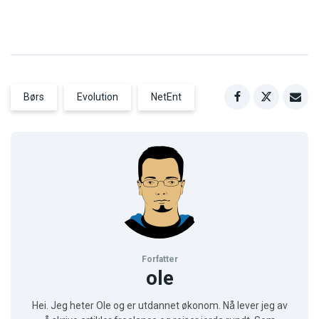
2020
09
evolution
gaming
to
acquire
Børs
Evolution
NetEnt
netent
for
approx
2
1
billion.html
Forfatter
ole
Hei. Jeg heter Ole og er utdannet økonom. Nå lever jeg av