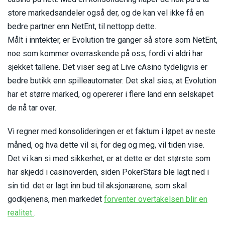
store markedsandeler også der, og de kan vel ikke få en
bedre partner enn NetEnt, til nettopp dette.
Målt i inntekter, er Evolution tre ganger så store som NetEnt,
noe som kommer overraskende på oss, fordi vi aldri har
sjekket tallene. Det viser seg at Live cAsino tydeligvis er
bedre butikk enn spilleautomater. Det skal sies, at Evolution
har et større marked, og opererer i flere land enn selskapet
de nå tar over.
Vi regner med konsolideringen er et faktum i løpet av neste
måned, og hva dette vil si, for deg og meg, vil tiden vise.
Det vi kan si med sikkerhet, er at dette er det største som
har skjedd i casinoverden, siden PokerStars ble lagt ned i
sin tid. det er lagt inn bud til aksjonærene, som skal
godkjenens, men markedet
forventer overtakelsen blir en
-
realitet
.