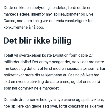
Dette er ikke en ubetydelig hendelse, fordi dette er
markedsledere, innenfor hhv. spilleautomater og Live
Casino, noe som kan gjøre det enda vanskeligere for
konkurrentene å nå opp.
Det blir ikke billig
Totalt vil overtakelsen koste Evolution formidable 2,1
milliarder dollar! Det er mye penger det, selv i det ordinære
markedet, og det er vel først med en såpass stor sum vi har
spikret hvor store disse kjempene er. Casino på Nett har
hatt en rivende utvikling de siste årene, og det er noen få
som har dominert hele markedet.
De siste årene ser vi heldigvis nye casino og spillutviklere,
noe spillere kan glede seg over, fordi konkurranse skjerper