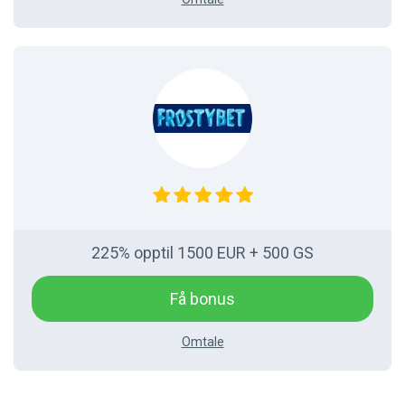
225% opptil 1500 EUR + 500 GS
Få bonus
Omtale