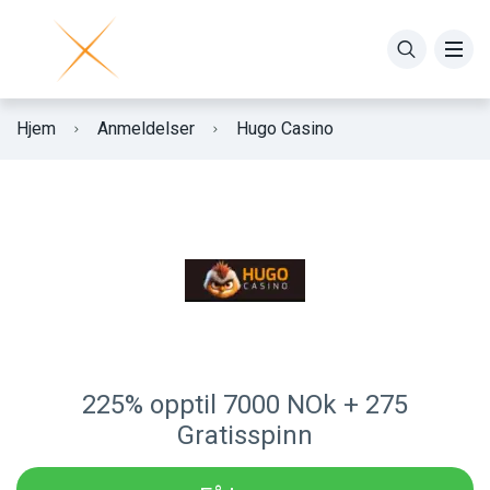
Beste Nettcasino
Hjem
Anmeldelser
Hugo Casino
Mobilcasino
Live Casino
VR Casino
VIP Casino
Roulette
225% opptil 7000 NOk + 275
Bingo
Gratisspinn
Poker