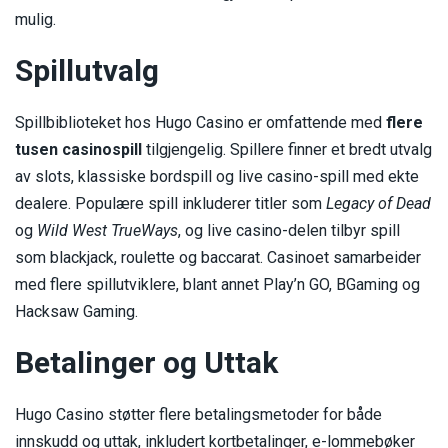
mulig.
Spillutvalg
Spillbiblioteket hos Hugo Casino er omfattende med
flere
tusen casinospill
tilgjengelig. Spillere finner et bredt utvalg
av slots, klassiske bordspill og live casino-spill med ekte
dealere. Populære spill inkluderer titler som
Legacy of Dead
og
Wild West TrueWays
, og live casino-delen tilbyr spill
som blackjack, roulette og baccarat. Casinoet samarbeider
med flere spillutviklere, blant annet Play’n GO, BGaming og
Hacksaw Gaming.
Betalinger og Uttak
Hugo Casino støtter flere betalingsmetoder for både
innskudd og uttak, inkludert kortbetalinger, e-lommebøker