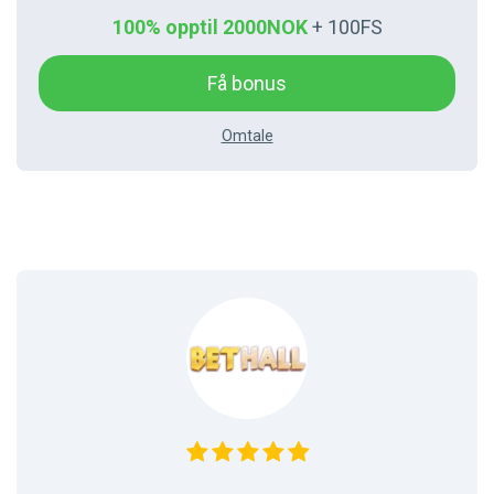
100% opptil 2000NOK
+ 100FS
Få bonus
Omtale