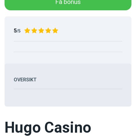
Få bonus
Betalingsalternativer
5
/5
OVERSIKT
Hugo Casino