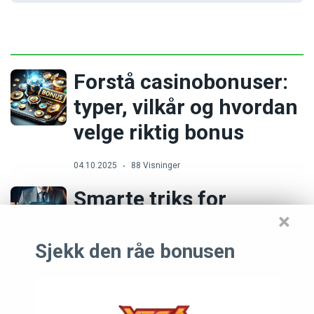
Forstå casinobonuser:
typer, vilkår og hvordan
velge riktig bonus
04.10.2025
88 Visninger
Smarte triks for
×
casinobonuser:
Maksimer gevinster,
Sjekk den råe bonusen
unngå fellene
01.10.2025
101 Visninger