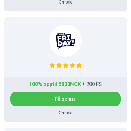
Omtale
100% opptil 5000NOK
+ 200 FS
Få bonus
Omtale