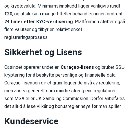
og kryptovaluta. Minimumsinnskudd ligger vanligvis rundt
€20
, og uttak kan i mange tilfeller behandles innen omtrent
24 timer etter KYC-verifisering
. Plattformen støtter også
flere valutaer og tilbyr en relativt enkel
registreringsprosess.
Sikkerhet og Lisens
Casinoet opererer under en
Curaçao-lisens
og bruker SSL-
kryptering for å beskytte personlige og finansielle data.
Curaçao-lisensen gir et grunnleggende nivå av regulering,
men anses generelt som mindre streng enn regulatorer
som MGA eller UK Gambling Commission. Derfor anbefales
det alltid å lese vilkår og bonusregler nøye før man spiller.
Kundeservice