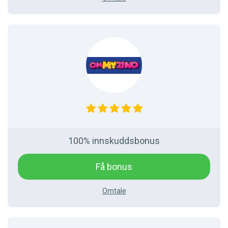
100% innskuddsbonus
Få bonus
Omtale