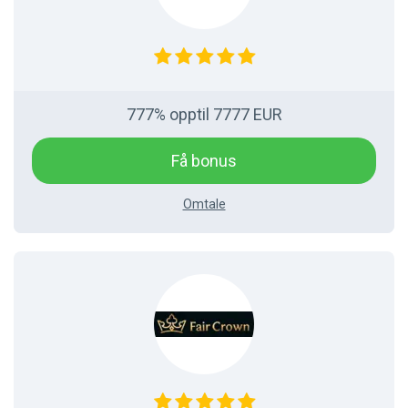
777% opptil 7777 EUR
Få bonus
Omtale