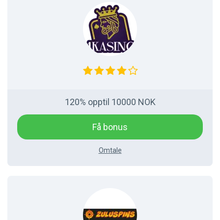
120% opptil 10000 NOK
Få bonus
Omtale