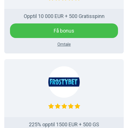
Opptil 10 000 EUR + 500 Gratisspinn
Få bonus
Omtale
225% opptil 1500 EUR + 500 GS