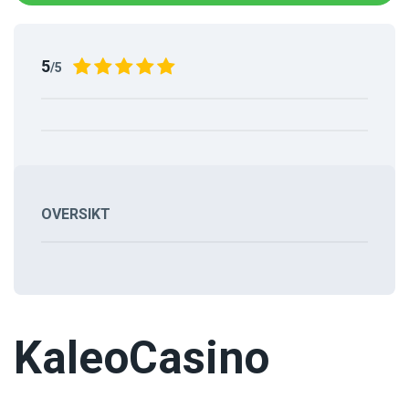
Betalingsalternativer
5
/5
OVERSIKT
KaleoCasino