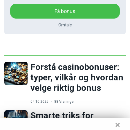
Få bonus
Omtale
Forstå casinobonuser:
typer, vilkår og hvordan
velge riktig bonus
04.10.2025
88 Visninger
Smarte triks for
×
casinobonuser: