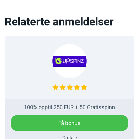
Relaterte anmeldelser
100% opptil 250 EUR + 50 Gratisspinn
Få bonus
Omtale