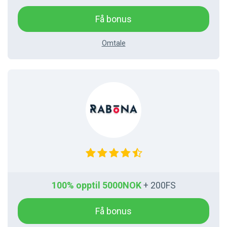
Få bonus
Omtale
100% opptil 5000NOK
+ 200FS
Få bonus