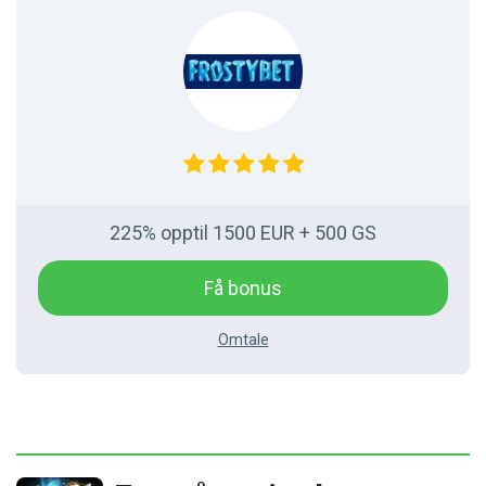
225% opptil 1500 EUR + 500 GS
Få bonus
Omtale