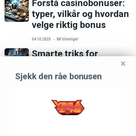
Forstå casinobonuser:
typer, vilkår og hvordan
velge riktig bonus
04.10.2025
88 Visninger
Smarte triks for
×
casinobonuser:
Maksimer gevinster,
Sjekk den råe bonusen
unngå fellene
01.10.2025
102 Visninger
Smart bonusjakt:
Strategier, vilkår og