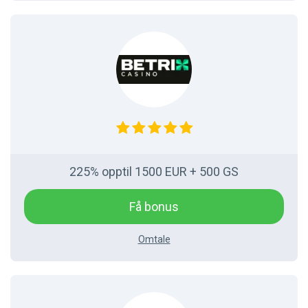
225% opptil 1500 EUR + 500 GS
Få bonus
Omtale