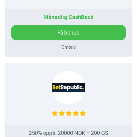
Månedlig CashBack
Få bonus
Omtale
250% opptil 20000 NOK + 200 GS