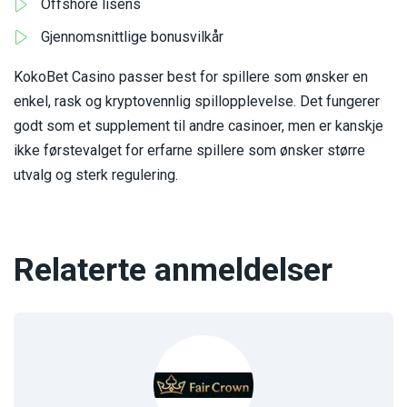
Offshore lisens
Gjennomsnittlige bonusvilkår
KokoBet Casino passer best for spillere som ønsker en
enkel, rask og kryptovennlig spillopplevelse. Det fungerer
godt som et supplement til andre casinoer, men er kanskje
ikke førstevalget for erfarne spillere som ønsker større
utvalg og sterk regulering.
Relaterte anmeldelser