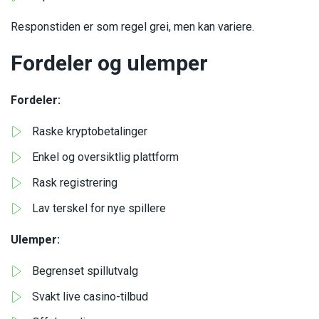
Responstiden er som regel grei, men kan variere.
Fordeler og ulemper
Fordeler:
Raske kryptobetalinger
Enkel og oversiktlig plattform
Rask registrering
Lav terskel for nye spillere
Ulemper:
Begrenset spillutvalg
Svakt live casino-tilbud