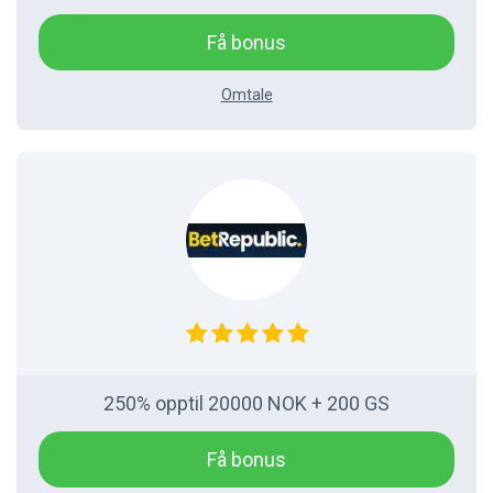
Få bonus
Omtale
250% opptil 20000 NOK + 200 GS
Få bonus