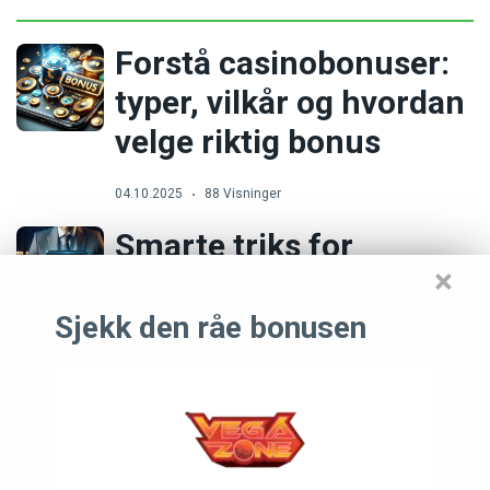
Forstå casinobonuser:
typer, vilkår og hvordan
velge riktig bonus
04.10.2025
88 Visninger
Smarte triks for
×
casinobonuser:
Maksimer gevinster,
Sjekk den råe bonusen
unngå fellene
01.10.2025
102 Visninger
Smart bonusjakt: