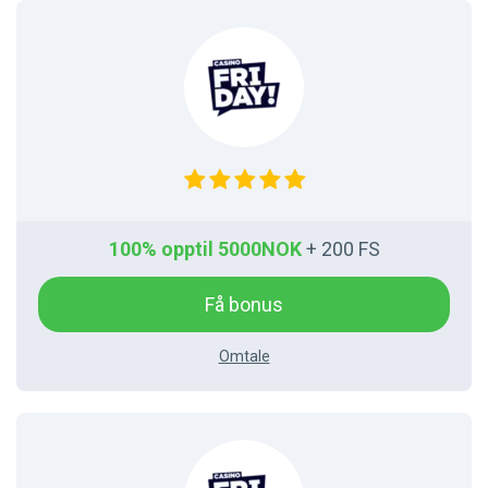
100% opptil 5000NOK
+ 200 FS
Få bonus
Omtale