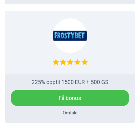
225% opptil 1500 EUR + 500 GS
Få bonus
Omtale