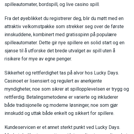
spilleautomater, bordspill, og live casino spill.
Fra det øyeblikket du registrerer deg, blir du møtt med en
attraktiv velkomstpakke som strekker seg over de første
innskuddene, kombinert med gratisspinn på populære
spilleautomater. Dette gir nye spillere en solid start og en
sjanse til å utforske det brede utvalget av spill uten å
risikere for mye av egne penger.
Sikkerhet og rettferdighet tas på alvor hos Lucky Days.
Casinoet er lisensiert og regulert av anerkjente
myndigheter, noe som sikrer at spillopplevelsen er trygg og
rettferdig. Betalingsmetodene er varierte og inkluderer
både tradisjonelle og moderne løsninger, noe som gjør
innskudd og uttak både enkelt og sikkert for spillere.
Kundeservicen er et annet sterkt punkt ved Lucky Days.