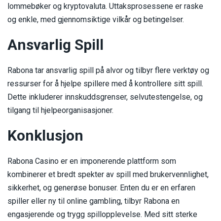
lommebøker og kryptovaluta. Uttaksprosessene er raske
og enkle, med gjennomsiktige vilkår og betingelser.
Ansvarlig Spill
Rabona tar ansvarlig spill på alvor og tilbyr flere verktøy og
ressurser for å hjelpe spillere med å kontrollere sitt spill.
Dette inkluderer innskuddsgrenser, selvutestengelse, og
tilgang til hjelpeorganisasjoner.
Konklusjon
Rabona Casino er en imponerende plattform som
kombinerer et bredt spekter av spill med brukervennlighet,
sikkerhet, og generøse bonuser. Enten du er en erfaren
spiller eller ny til online gambling, tilbyr Rabona en
engasjerende og trygg spillopplevelse. Med sitt sterke