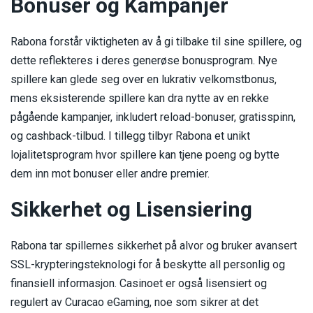
Bonuser og Kampanjer
Rabona forstår viktigheten av å gi tilbake til sine spillere, og
dette reflekteres i deres generøse bonusprogram. Nye
spillere kan glede seg over en lukrativ velkomstbonus,
mens eksisterende spillere kan dra nytte av en rekke
pågående kampanjer, inkludert reload-bonuser, gratisspinn,
og cashback-tilbud. I tillegg tilbyr Rabona et unikt
lojalitetsprogram hvor spillere kan tjene poeng og bytte
dem inn mot bonuser eller andre premier.
Sikkerhet og Lisensiering
Rabona tar spillernes sikkerhet på alvor og bruker avansert
SSL-krypteringsteknologi for å beskytte all personlig og
finansiell informasjon. Casinoet er også lisensiert og
regulert av Curacao eGaming, noe som sikrer at det