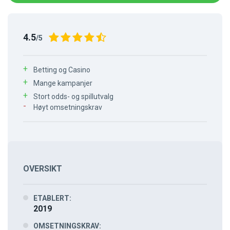
Betalingsalternativer
4.5
/5
Betting og Casino
Mange kampanjer
Stort odds- og spillutvalg
Høyt omsetningskrav
OVERSIKT
ETABLERT:
2019
OMSETNINGSKRAV: