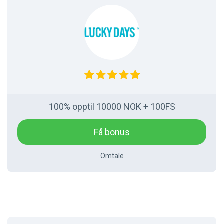
100% opptil 10000 NOK + 100FS
Få bonus
Omtale