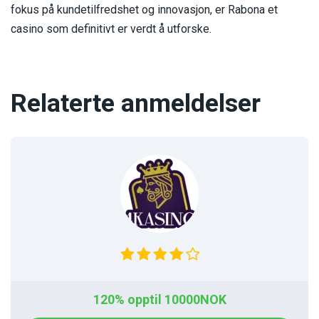
fokus på kundetilfredshet og innovasjon, er Rabona et
casino som definitivt er verdt å utforske.
Relaterte anmeldelser
120% opptil 10000NOK