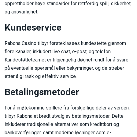
opprettholder høye standarder for rettferdig spill, sikkerhet,
og ansvarlighet.
Kundeservice
Rabona Casino tilbyr førsteklasses kundestøtte gjennom
flere kanaler, inkludert live chat, e-post, og telefon.
Kundestøtteteamet er tilgjengelig døgnet rundt for å svare
på eventuelle spørsmål eller bekymringer, og de streber
etter å gi rask og effektiv service.
Betalingsmetoder
For å imøtekomme spillere fra forskjellige deler av verden,
tilbyr Rabona et bredt utvalg av betalingsmetoder. Dette
inkluderer tradisjonelle alternativer som kredittkort og
bankoverføringer, samt moderne løsninger som e-