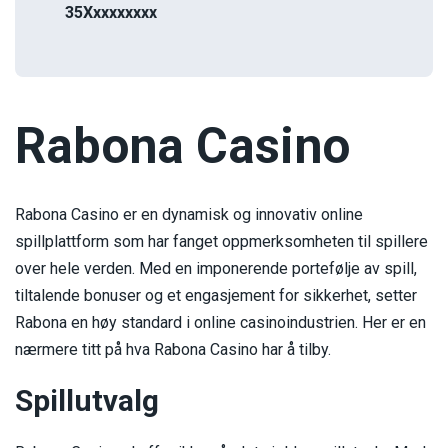
35Xxxxxxxxx
Rabona Casino
Rabona Casino er en dynamisk og innovativ online
spillplattform som har fanget oppmerksomheten til spillere
over hele verden. Med en imponerende portefølje av spill,
tiltalende bonuser og et engasjement for sikkerhet, setter
Rabona en høy standard i online casinoindustrien. Her er en
nærmere titt på hva Rabona Casino har å tilby.
Spillutvalg