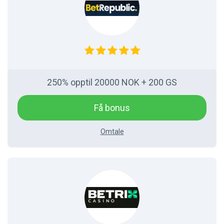
250% opptil 20000 NOK + 200 GS
Få bonus
Omtale