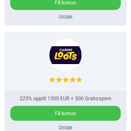
Få bonus
Omtale
225% opptil 1500 EUR + 500 Gratisspinn
Få bonus
Omtale