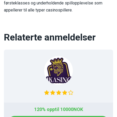
førsteklasses og underholdende spillopplevelse som
appellerer til alle typer casinospillere.
Relaterte anmeldelser
120% opptil 10000NOK