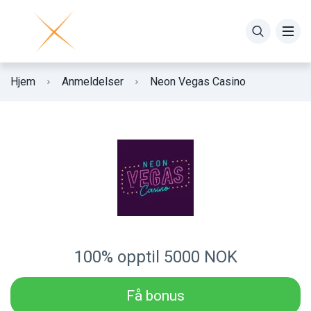
Beste Nettcasino
Hjem
Anmeldelser
Neon Vegas Casino
Mobilcasino
Live Casino
VR Casino
VIP Casino
Roulette
100% opptil 5000 NOK
Bingo
Få bonus
Poker