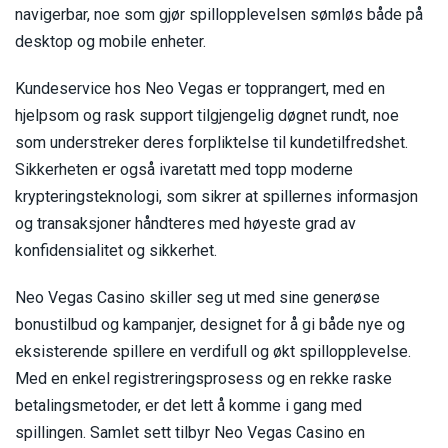
navigerbar, noe som gjør spillopplevelsen sømløs både på
desktop og mobile enheter.
Kundeservice hos Neo Vegas er topprangert, med en
hjelpsom og rask support tilgjengelig døgnet rundt, noe
som understreker deres forpliktelse til kundetilfredshet.
Sikkerheten er også ivaretatt med topp moderne
krypteringsteknologi, som sikrer at spillernes informasjon
og transaksjoner håndteres med høyeste grad av
konfidensialitet og sikkerhet.
Neo Vegas Casino skiller seg ut med sine generøse
bonustilbud og kampanjer, designet for å gi både nye og
eksisterende spillere en verdifull og økt spillopplevelse.
Med en enkel registreringsprosess og en rekke raske
betalingsmetoder, er det lett å komme i gang med
spillingen. Samlet sett tilbyr Neo Vegas Casino en