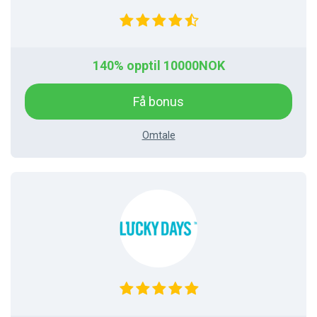
140% opptil 10000NOK
Få bonus
Omtale