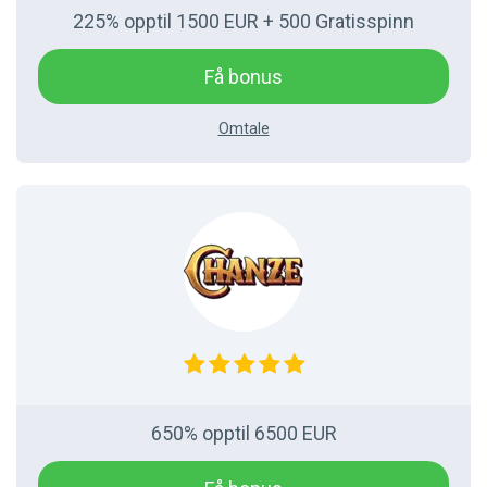
225% opptil 1500 EUR + 500 Gratisspinn
Få bonus
Omtale
650% opptil 6500 EUR