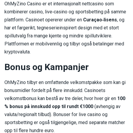
OhMyZino Casino er et internasjonalt nettcasino som
kombinerer casino, live‑casino og sportsbetting på samme
plattform. Casinoet opererer under en
Curaçao‑lisens
, og
har et fargerikt, tegneserieinspirert design med et stort
spillutvalg fra mange kjente og mindre spillutviklere.
Plattformen er mobilvennlig og tilbyr også betalinger med
kryptovaluta.
Bonus og Kampanjer
OhMyZino tilbyr en omfattende velkomstpakke som kan gi
bonusmidler fordelt på flere innskudd. Casinoets
velkomstbonus kan bestå av tre deler, hvor hver gir en
100
% bonus på innskudd opp til rundt €1000
(avhengig av
valuta/regionalt tilbud). Bonuser for live casino og
sportsbetting er også tilgjengelige, med separate matcher
opp til flere hundre euro.