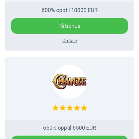
600% opptil 10000 EUR
Få bonus
Omtale
650% opptil 6500 EUR