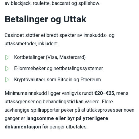
av blackjack, roulette, baccarat og spillshow.
Betalinger og Uttak
Casinoet støtter et bredt spekter av innskudds- og
uttaksmetoder, inkludert:
Kortbetalinger (Visa, Mastercard)
E‑lommebøker og nettbetalingssystemer
Kryptovalutaer som Bitcoin og Ethereum
Minimumsinnskudd ligger vanligvis rundt
€20–€25
, mens
uttaksgrenser og behandlingstid kan variere. Flere
uavhengige spillrapporter peker på at uttaksprosesser noen
ganger er
langsomme eller byr på ytterligere
dokumentasjon
før penger utbetales.