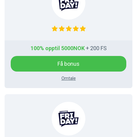
100% opptil 5000NOK
+ 200 FS
Få bonus
Omtale