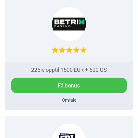
225% opptil 1500 EUR + 500 GS
Få bonus
Omtale