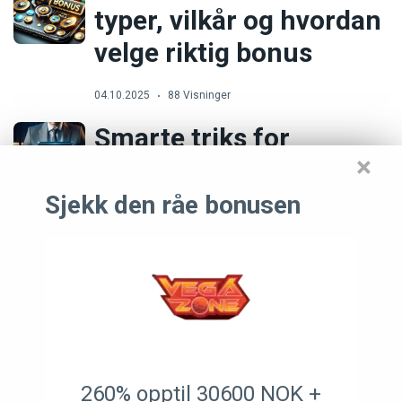
typer, vilkår og hvordan
velge riktig bonus
04.10.2025
88 Visninger
Smarte triks for
×
casinobonuser:
Maksimer gevinster,
Sjekk den råe bonusen
unngå fellene
01.10.2025
101 Visninger
Smart bonusjakt:
Strategier, vilkår og
ansvar ved
260% opptil 30600 NOK +