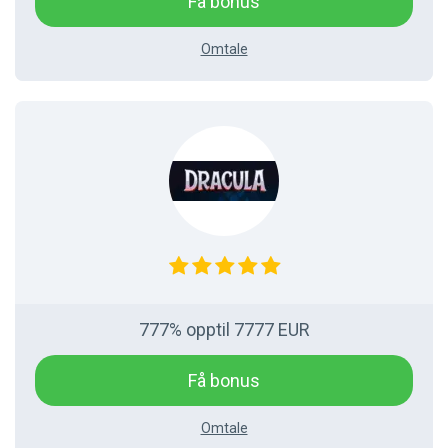
Få bonus
Omtale
777% opptil 7777 EUR
Få bonus
Omtale