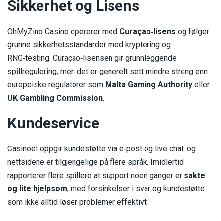
Sikkerhet og Lisens
OhMyZino Casino opererer med
Curaçao‑lisens
og følger
grunne sikkerhetsstandarder med kryptering og
RNG‑testing. Curaçao‑lisensen gir grunnleggende
spillregulering, men det er generelt sett mindre streng enn
europeiske regulatorer som
Malta Gaming Authority
eller
UK Gambling Commission
.
Kundeservice
Casinoet oppgir kundestøtte via e‑post og live chat, og
nettsidene er tilgjengelige på flere språk. Imidlertid
rapporterer flere spillere at support noen ganger er
sakte
og lite hjelpsom
, med forsinkelser i svar og kundestøtte
som ikke alltid løser problemer effektivt.