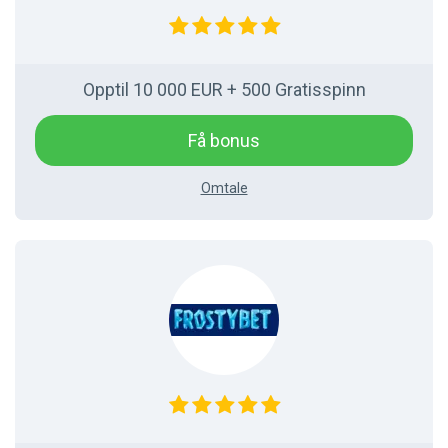
Opptil 10 000 EUR + 500 Gratisspinn
Få bonus
Omtale