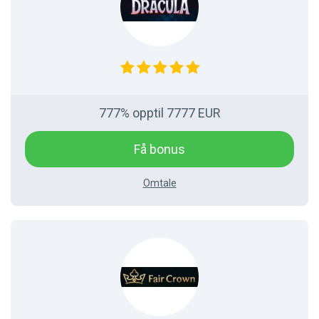
777% opptil 7777 EUR
Få bonus
Omtale