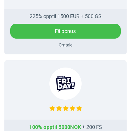
225% opptil 1500 EUR + 500 GS
Få bonus
Omtale
100% opptil 5000NOK
+ 200 FS