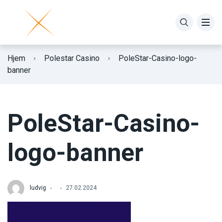
Beste Nettcasino
Hjem
Polestar Casino
PoleStar-Casino-logo-
Mobilcasino
banner
Live Casino
VR Casino
PoleStar-Casino-
VIP Casino
logo-banner
Roulette
Bingo
ludvig
27.02.2024
-
Poker
Wp