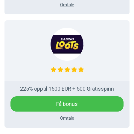
Omtale
225% opptil 1500 EUR + 500 Gratisspinn
Få bonus
Omtale