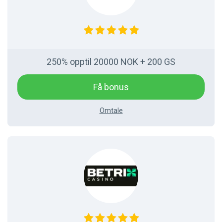
250% opptil 20000 NOK + 200 GS
Få bonus
Omtale