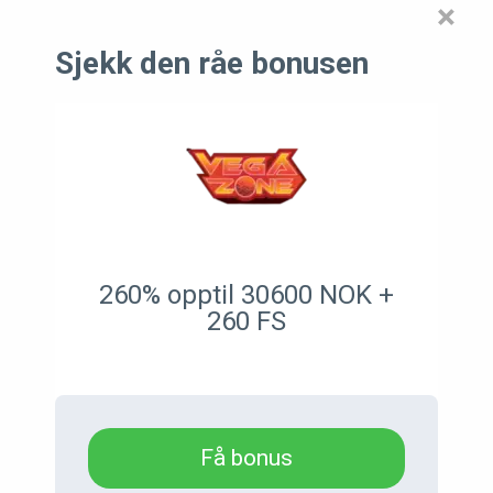
×
casinobonuser:
Maksimer gevinster,
Sjekk den råe bonusen
unngå fellene
01.10.2025
101 Visninger
Smart bonusjakt:
Strategier, vilkår og
ansvar ved
260% opptil 30600 NOK +
casinobonus
260 FS
30.09.2025
95 Visninger
Teknologiens rolle i
Få bonus
spilleautomater på nett: