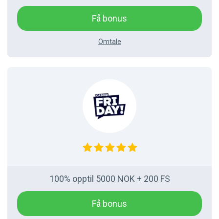
Få bonus
Omtale
100% opptil 5000 NOK + 200 FS
Få bonus