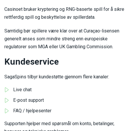
Casinoet bruker kryptering og RNG-baserte spill for å sikre
rettferdig spill og beskyttelse av spillerdata.
Samtidig bør spillere være klar over at Curaçao-lisensen
generelt anses som mindre streng enn europeiske
regulatorer som MGA eller UK Gambling Commission.
Kundeservice
SagaSpins tilbyr kundestøtte gjennom flere kanaler:
Live chat
E-post support
FAQ / hjelpesenter
Supporten hjelper med spørsmål om konto, betalinger,