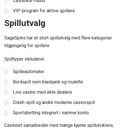
Cashback-tilbud
VIP-program for aktive spillere.
Spillutvalg
SagaSpins har et stort spillutvalg med flere kategorier
tilgjengelig for spillere.
Spilltyper inkluderer:
Spilleautomater
Bordspill som blackjack og roulette
Live casino med ekte dealere
Crash-spill og andre moderne casinospill
Sportsbetting integrert i samme konto.
Casinoet samarbeider med mange kjente spillutviklere,