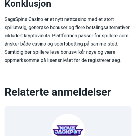
Konklusjon
SagaSpins Casino er et nytt nettcasino med et stort
spillutvalg, generøse bonuser og flere betalingsalternativer
inkludert kryptovaluta. Plattformen passer for spillere som
ønsker både casino og sportsbetting på samme sted.
Samtidig bør spillere lese bonusvilkår nøye og være
oppmerksomme på lisensnivået før de registrerer seg.
Relaterte anmeldelser