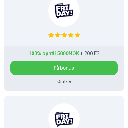
100% opptil 5000NOK
+ 200 FS
Få bonus
Omtale