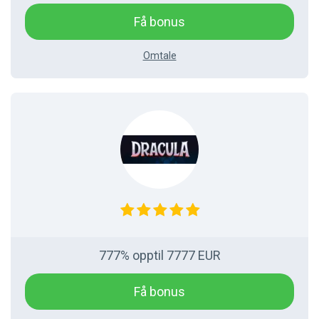
Få bonus
Omtale
777% opptil 7777 EUR
Få bonus