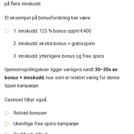
på flere innskudd.
Et eksempel på bonusfordeling kan være:
innskudd: 125 % bonus opptil €400
innskudd: ekstra bonus + gratisspinn
innskudd: ytterligere bonus og free spins
Gjennomspillingskrav ligger vanligvis rundt
30–35x av
bonus + innskudd
, noe som er relativt vanlig for denne
typen kampanjer.
Casinoet tilbyr også:
Reload-bonuser
Ukentlige free spins-kampanjer