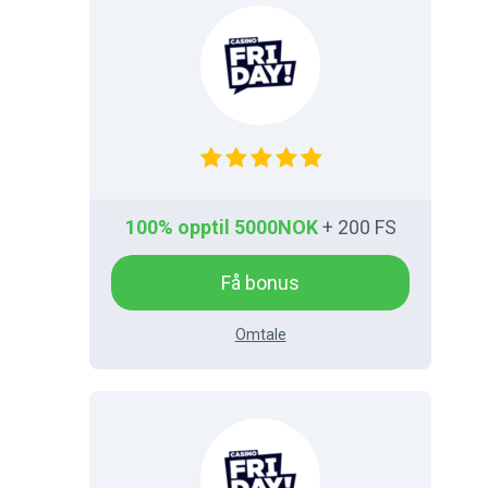
100% opptil 5000NOK
+ 200 FS
Få bonus
Omtale