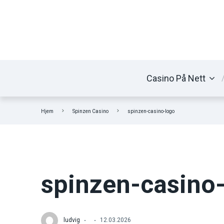
Beste Nettcasino
Mobilcasino
Casino På Nett
Live Casino
Hjem
Spinzen Casino
spinzen-casino-logo
VR Casino
VIP Casino
Roulette
spinzen-casino
Bingo
Poker
ludvig
12.03.2026