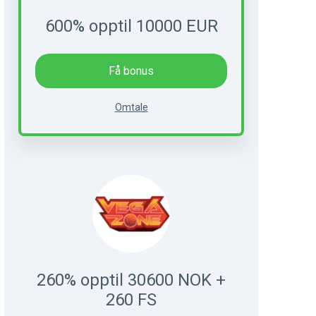
600% opptil 10000 EUR
Få bonus
Omtale
260% opptil 30600 NOK +
260 FS