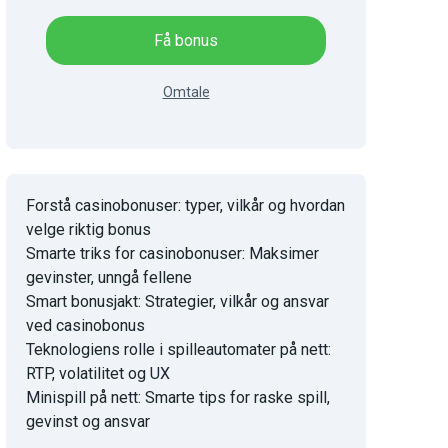
Få bonus
Omtale
Forstå casinobonuser: typer, vilkår og hvordan
velge riktig bonus
Smarte triks for casinobonuser: Maksimer
gevinster, unngå fellene
Smart bonusjakt: Strategier, vilkår og ansvar
ved casinobonus
Teknologiens rolle i spilleautomater på nett:
RTP, volatilitet og UX
Minispill på nett: Smarte tips for raske spill,
gevinst og ansvar