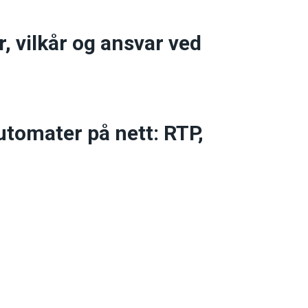
, vilkår og ansvar ved
automater på nett: RTP,