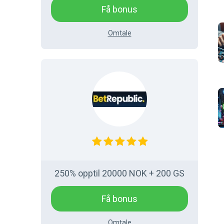
Få bonus
Omtale
250% opptil 20000 NOK + 200 GS
Få bonus
Omtale