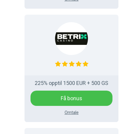
225% opptil 1500 EUR + 500 GS
Få bonus
Omtale