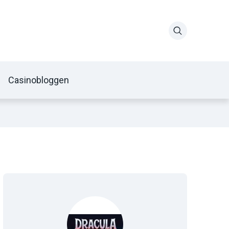
Casinobloggen