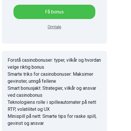
Få bonus
Omtale
Forstå casinobonuser: typer, vilkår og hvordan
velge riktig bonus
Smarte triks for casinobonuser: Maksimer
gevinster, unngå fellene
Smart bonusjakt: Strategier, vilkår og ansvar
ved casinobonus
Teknologiens rolle i spilleautomater på nett:
RTP, volatilitet og UX
Minispill på nett: Smarte tips for raske spill,
gevinst og ansvar