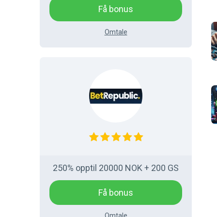
Få bonus
Omtale
250% opptil 20000 NOK + 200 GS
Få bonus
Omtale