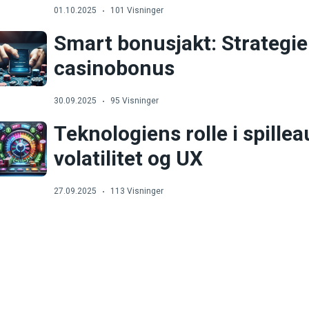
01.10.2025
101 Visninger
Smart bonusjakt: Strategier
casinobonus
30.09.2025
95 Visninger
Teknologiens rolle i spille
volatilitet og UX
27.09.2025
113 Visninger