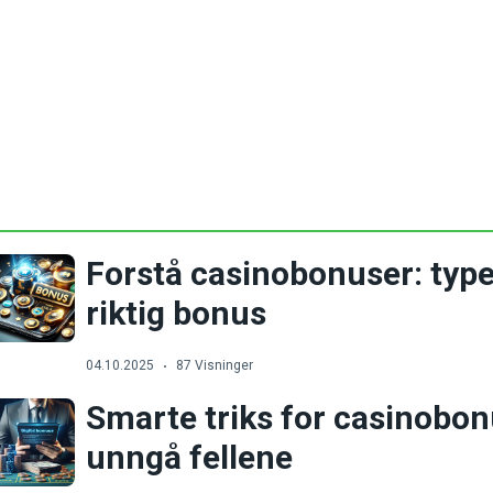
Forstå casinobonuser: typer
riktig bonus
04.10.2025
87 Visninger
Smarte triks for casinobon
unngå fellene