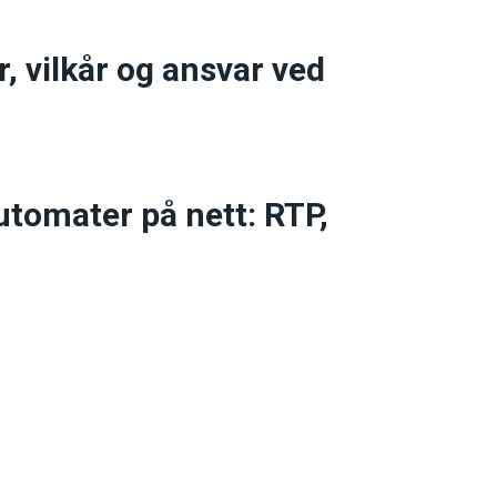
, vilkår og ansvar ved
automater på nett: RTP,