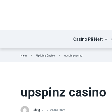
Beste Nettcasino
Mobilcasino
Casino På Nett
Live Casino
Hjem
UpSpinz Casino
upspinz casino
VR Casino
VIP Casino
Roulette
upspinz casino
Bingo
Poker
ludvig
24.03.2026