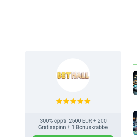
300% opptil 2500 EUR + 200
Gratisspinn + 1 Bonuskrabbe