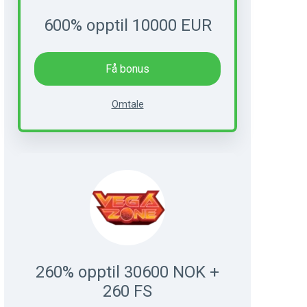
600% opptil 10000 EUR
Få bonus
Omtale
260% opptil 30600 NOK +
260 FS