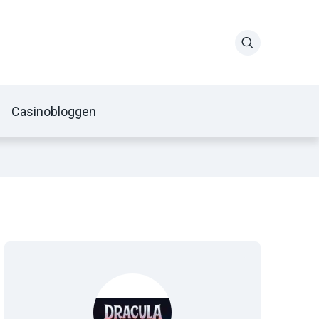
Casinobloggen