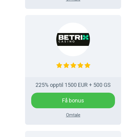
225% opptil 1500 EUR + 500 GS
Få bonus
Omtale