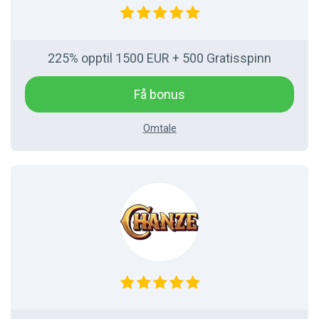
225% opptil 1500 EUR + 500 Gratisspinn
Få bonus
Omtale