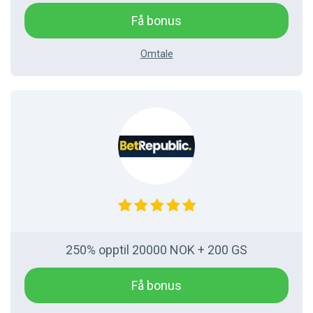
Få bonus
Omtale
250% opptil 20000 NOK + 200 GS
Få bonus