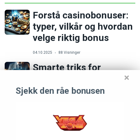
Forstå casinobonuser:
typer, vilkår og hvordan
velge riktig bonus
04.10.2025
88 Visninger
Smarte triks for
×
casinobonuser:
Maksimer gevinster,
Sjekk den råe bonusen
unngå fellene
01.10.2025
102 Visninger
Smart bonusjakt: