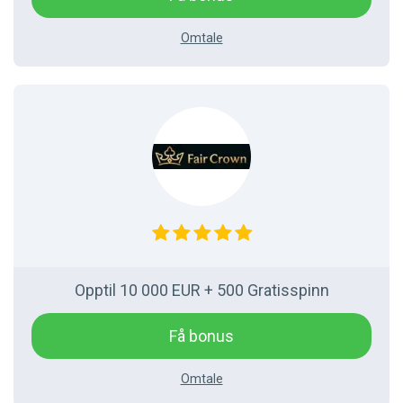
Omtale
Opptil 10 000 EUR + 500 Gratisspinn
Få bonus
Omtale