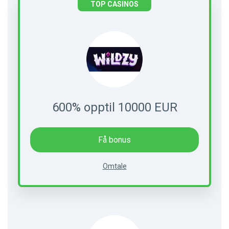
TOP CASINOS
600% opptil 10000 EUR
Få bonus
Omtale