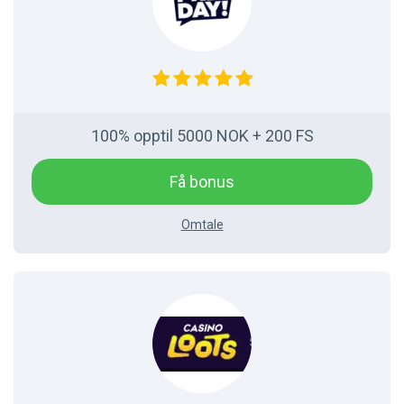
100% opptil 5000 NOK + 200 FS
Få bonus
Omtale