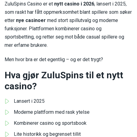
ZuluSpins Casino er et
nytt casino i 2026
, lansert i 2025,
som raskt har fått oppmerksomhet blant spillere som søker
etter
nye casinoer
med stort spillutvalg og moderne
funksjoner. Plattformen kombinerer casino og
sportsbetting, og retter seg mot både casual spillere og
mer erfarne brukere.
Men hvor bra er det egentlig – og er det trygt?
Hva gjør ZuluSpins til et nytt
casino?
Lansert i 2025
Moderne plattform med rask ytelse
Kombinerer casino og sportsbook
Lite historikk og begrenset tillit