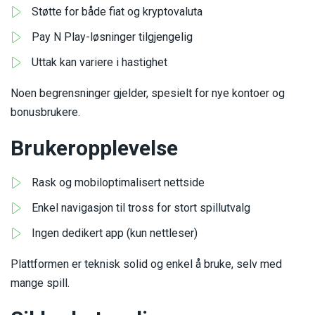
Støtte for både fiat og kryptovaluta
Pay N Play-løsninger tilgjengelig
Uttak kan variere i hastighet
Noen begrensninger gjelder, spesielt for nye kontoer og
bonusbrukere.
Brukeropplevelse
Rask og mobiloptimalisert nettside
Enkel navigasjon til tross for stort spillutvalg
Ingen dedikert app (kun nettleser)
Plattformen er teknisk solid og enkel å bruke, selv med
mange spill.