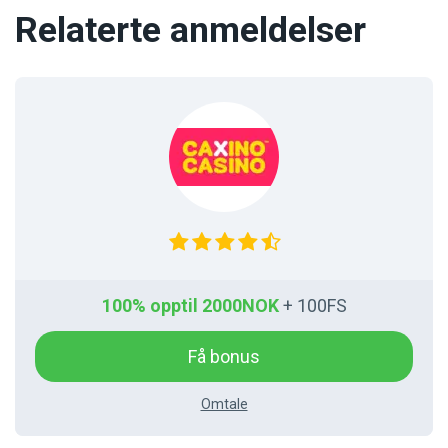
Relaterte anmeldelser
100% opptil 2000NOK
+ 100FS
Få bonus
Omtale