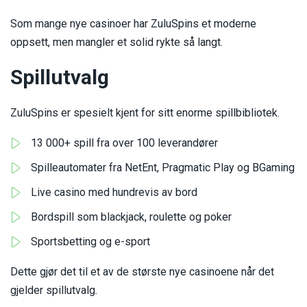
Som mange nye casinoer har ZuluSpins et moderne
oppsett, men mangler et solid rykte så langt.
Spillutvalg
ZuluSpins er spesielt kjent for sitt enorme spillbibliotek.
13 000+ spill fra over 100 leverandører
Spilleautomater fra NetEnt, Pragmatic Play og BGaming
Live casino med hundrevis av bord
Bordspill som blackjack, roulette og poker
Sportsbetting og e-sport
Dette gjør det til et av de største nye casinoene når det
gjelder spillutvalg.