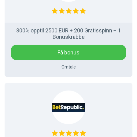
300% opptil 2500 EUR + 200 Gratisspinn + 1
Bonuskrabbe
Få bonus
Omtale