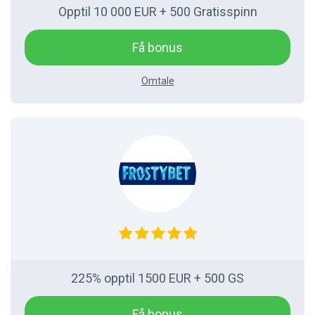
Opptil 10 000 EUR + 500 Gratisspinn
Få bonus
Omtale
225% opptil 1500 EUR + 500 GS
Få bonus