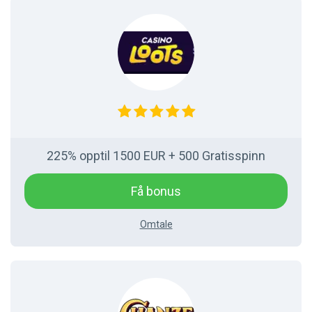
225% opptil 1500 EUR + 500 Gratisspinn
Få bonus
Omtale