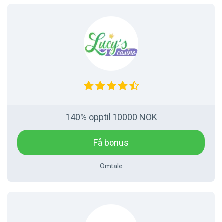
140% opptil 10000 NOK
Få bonus
Omtale