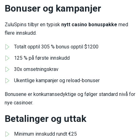
Bonuser og kampanjer
ZuluSpins tilbyr en typisk
nytt casino bonuspakke
med
flere innskudd.
Totalt opptil 305 % bonus opptil $1200
125 % på første innskudd
30x omsetningskrav
Ukentlige kampanjer og reload-bonuser
Bonusene er konkurransedyktige og følger standard nivå for
nye casinoer.
Betalinger og uttak
Minimum innskudd rundt €25