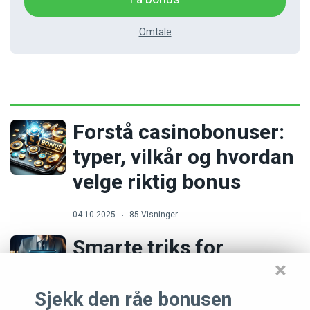
Omtale
Forstå casinobonuser:
typer, vilkår og hvordan
velge riktig bonus
04.10.2025
85 Visninger
Smarte triks for
×
casinobonuser:
Maksimer gevinster,
Sjekk den råe bonusen