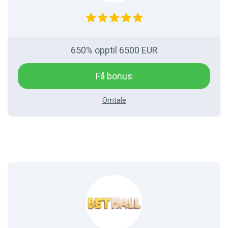
650% opptil 6500 EUR
Få bonus
Omtale