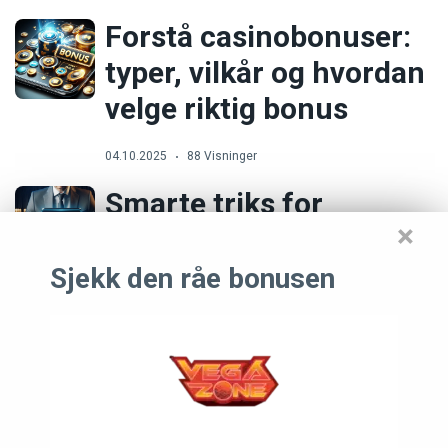
Forstå casinobonuser:
typer, vilkår og hvordan
velge riktig bonus
04.10.2025
88 Visninger
Smarte triks for
×
casinobonuser:
Maksimer gevinster,
Sjekk den råe bonusen
unngå fellene
01.10.2025
102 Visninger
Smart bonusjakt:
Strategier, vilkår og