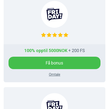
100% opptil 5000NOK
+ 200 FS
Få bonus
Omtale