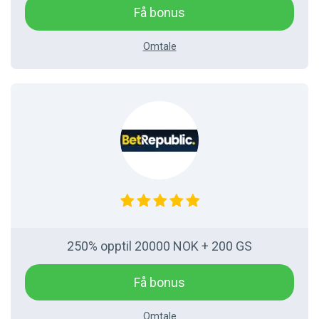
Få bonus
Omtale
250% opptil 20000 NOK + 200 GS
Få bonus
Omtale