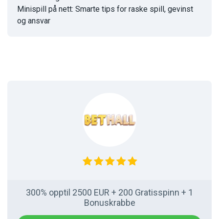
Minispill på nett: Smarte tips for raske spill, gevinst
og ansvar
300% opptil 2500 EUR + 200 Gratisspinn + 1
Bonuskrabbe