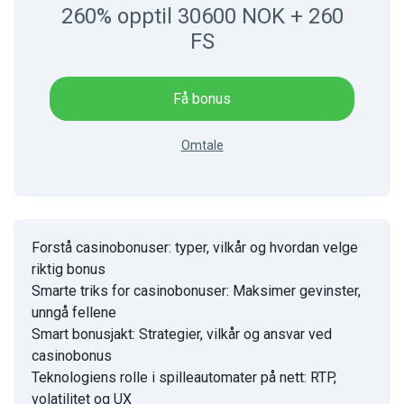
260% opptil 30600 NOK + 260
FS
Få bonus
Omtale
Forstå casinobonuser: typer, vilkår og hvordan velge
riktig bonus
Smarte triks for casinobonuser: Maksimer gevinster,
unngå fellene
Smart bonusjakt: Strategier, vilkår og ansvar ved
casinobonus
Teknologiens rolle i spilleautomater på nett: RTP,
volatilitet og UX