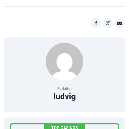
11
Betalingsalternativer
Blackjack
scaled.jpg
Forfatter
ludvig
TOP CASINOS