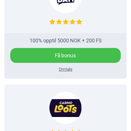
100% opptil 5000 NOK + 200 FS
Få bonus
Omtale