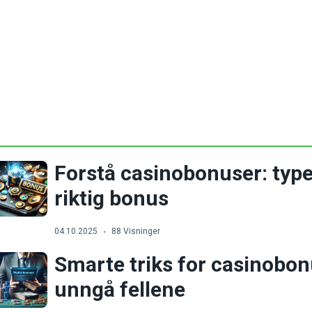
Forstå casinobonuser: typer
riktig bonus
04.10.2025
88 Visninger
Smarte triks for casinobon
unngå fellene