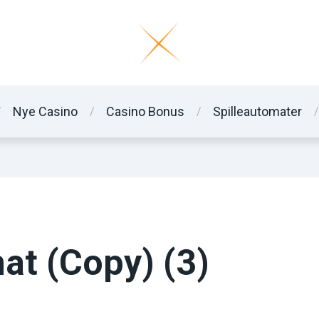
Nye Casino
Casino Bonus
Spilleautomater
at (Copy) (3)