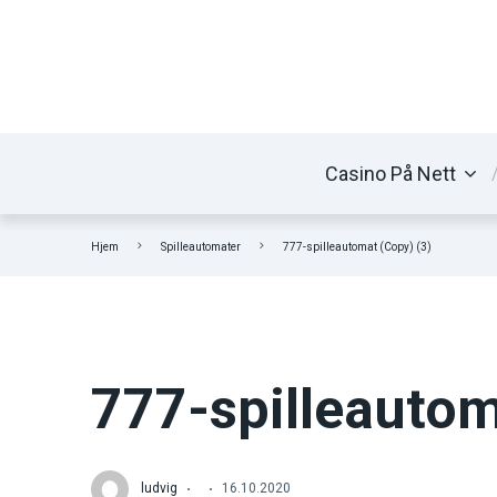
Beste Nettcasino
Mobilcasino
Casino På Nett
Live Casino
Hjem
Spilleautomater
777-spilleautomat (Copy) (3)
VR Casino
VIP Casino
Roulette
777-spilleautom
Bingo
Poker
ludvig
16.10.2020