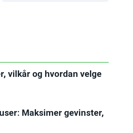
, vilkår og hvordan velge
user: Maksimer gevinster,