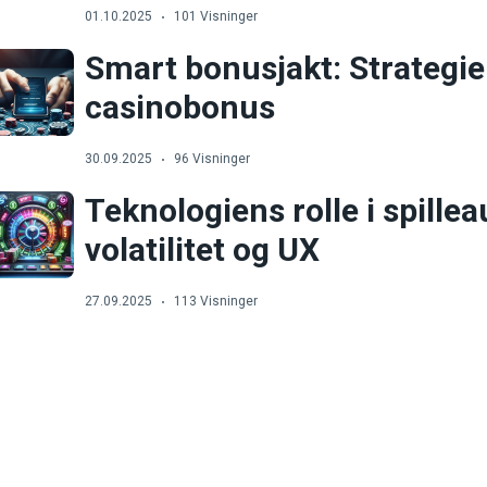
01.10.2025
101 Visninger
Smart bonusjakt: Strategier
casinobonus
30.09.2025
96 Visninger
Teknologiens rolle i spille
volatilitet og UX
27.09.2025
113 Visninger