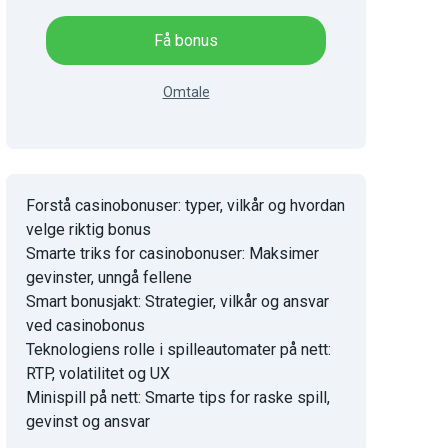
Få bonus
Omtale
Forstå casinobonuser: typer, vilkår og hvordan
velge riktig bonus
Smarte triks for casinobonuser: Maksimer
gevinster, unngå fellene
Smart bonusjakt: Strategier, vilkår og ansvar
ved casinobonus
Teknologiens rolle i spilleautomater på nett:
RTP, volatilitet og UX
Minispill på nett: Smarte tips for raske spill,
gevinst og ansvar