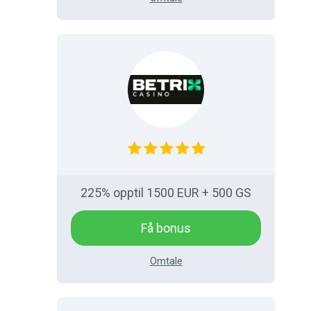
225% opptil 1500 EUR + 500 GS
Få bonus
Omtale