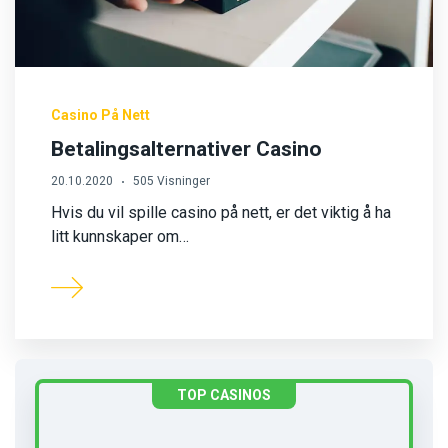
Betalingsalternativer
Casino På Nett
Betalingsalternativer Casino
20.10.2020
505 Visninger
Hvis du vil spille casino på nett, er det viktig å ha
litt kunnskaper om…
TOP CASINOS