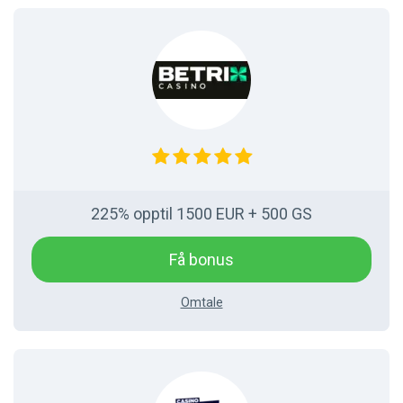
225% opptil 1500 EUR + 500 GS
Få bonus
Omtale