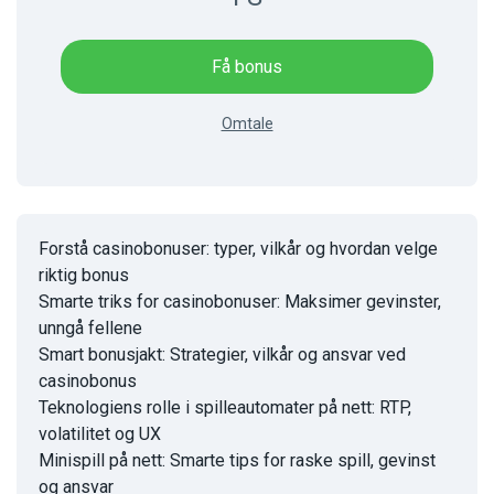
Få bonus
Omtale
Forstå casinobonuser: typer, vilkår og hvordan velge
riktig bonus
Smarte triks for casinobonuser: Maksimer gevinster,
unngå fellene
Smart bonusjakt: Strategier, vilkår og ansvar ved
casinobonus
Teknologiens rolle i spilleautomater på nett: RTP,
volatilitet og UX
Minispill på nett: Smarte tips for raske spill, gevinst
og ansvar