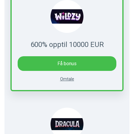
600% opptil 10000 EUR
Få bonus
Omtale