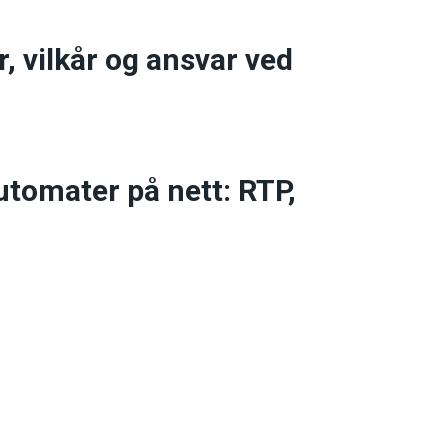
, vilkår og ansvar ved
automater på nett: RTP,