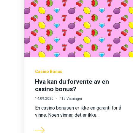
Betalingsalternativer
Casino Bonus
Hva kan du forvente av en
casino bonus?
14.09.2020
415 Visninger
En casino bonusen er ikke en garanti for å
vinne. Noen vinner, det er ikke…