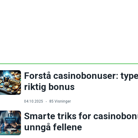
Forstå casinobonuser: typer
riktig bonus
04.10.2025
85 Visninger
Smarte triks for casinobon
unngå fellene