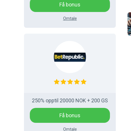
Få bonus
Omtale
250% opptil 20000 NOK + 200 GS
Få bonus
Omtale