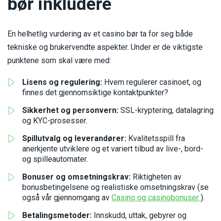
bør inkludere
En helhetlig vurdering av et casino bør ta for seg både
tekniske og brukervendte aspekter. Under er de viktigste
punktene som skal være med:
Lisens og regulering:
Hvem regulerer casinoet, og
finnes det gjennomsiktige kontaktpunkter?
Sikkerhet og personvern:
SSL-kryptering, datalagring
og KYC-prosesser.
Spillutvalg og leverandører:
Kvalitetsspill fra
anerkjente utviklere og et variert tilbud av live-, bord-
og spilleautomater.
Bonuser og omsetningskrav:
Riktigheten av
bonusbetingelsene og realistiske omsetningskrav (se
-
også vår gjennomgang av
Casino og casinobonuser
).
Casin
Betalingsmetoder:
Innskudd, uttak, gebyrer og
og