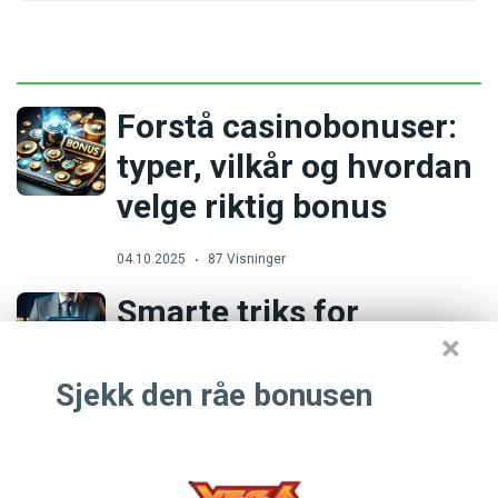
Forstå casinobonuser:
typer, vilkår og hvordan
velge riktig bonus
04.10.2025
87 Visninger
Smarte triks for
×
casinobonuser:
Maksimer gevinster,
Sjekk den råe bonusen
unngå fellene
01.10.2025
101 Visninger