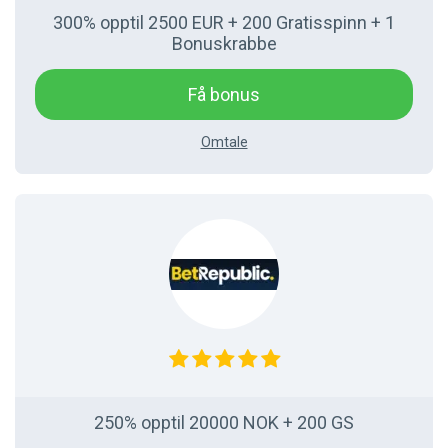
300% opptil 2500 EUR + 200 Gratisspinn + 1
Bonuskrabbe
Få bonus
Omtale
250% opptil 20000 NOK + 200 GS