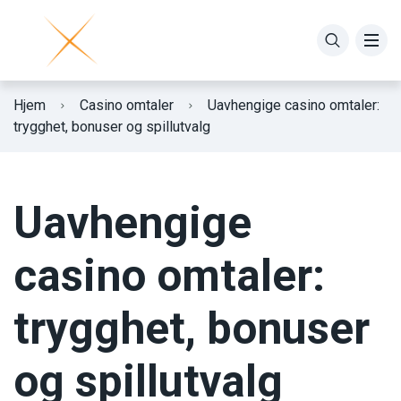
Beste Nettcasino
Hjem
Casino omtaler
Uavhengige casino omtaler:
Mobilcasino
trygghet, bonuser og spillutvalg
Live Casino
VR Casino
Uavhengige
VIP Casino
casino omtaler:
Roulette
trygghet, bonuser
Bingo
og spillutvalg
Poker