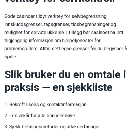
Gode casinoer tilbyr verktøy for selvbegrensning:
innskuddsgrenser, tapsgrenser, tidsbegrensninger og
mulighet for selvutelukkelse. I tillegg bør casinoet ha lett
tilgjengelig informasjon om hjelpetjenester for
problemspillere. Alltid sett egne grenser før du begynner å
spille.
Slik bruker du en omtale i
praksis — en sjekkliste
Bekreft lisens og kontaktinformasjon.
Les vilkår for alle bonuser nøye.
Sjekk betalingsmetoder og uttakserfaringer.