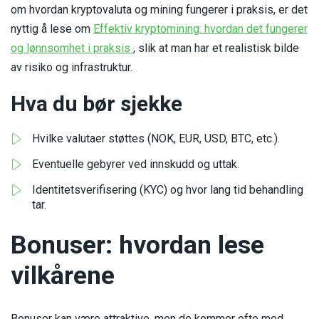
om hvordan kryptovaluta og mining fungerer i praksis, er det
nyttig å lese om
Effektiv kryptomining: hvordan det fungerer
-
og lønnsomhet i praksis
, slik at man har et realistisk bilde
Effektiv
av risiko og infrastruktur.
kryptomining
Hva du bør sjekke
hvordan
det
Hvilke valutaer støttes (NOK, EUR, USD, BTC, etc.).
fungerer
og
Eventuelle gebyrer ved innskudd og uttak.
lonnsomhet
Identitetsverifisering (KYC) og hvor lang tid behandling
i
tar.
praksis
Bonuser: hvordan lese
vilkårene
Bonuser kan være attraktive, men de kommer ofte med