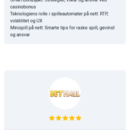
casinobonus
Teknologiens rolle i spilleautomater på nett: RTP,
volatilitet og UX
Minispill på nett: Smarte tips for raske spill, gevinst
og ansvar