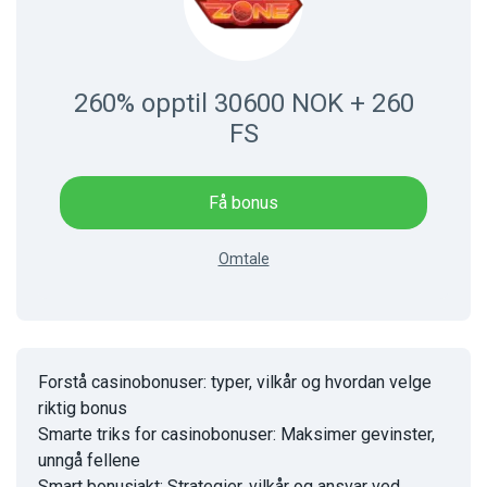
260% opptil 30600 NOK + 260
FS
Få bonus
Omtale
Forstå casinobonuser: typer, vilkår og hvordan velge
riktig bonus
Smarte triks for casinobonuser: Maksimer gevinster,
unngå fellene
Smart bonusjakt: Strategier, vilkår og ansvar ved