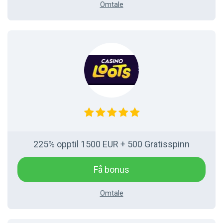
Omtale
225% opptil 1500 EUR + 500 Gratisspinn
Få bonus
Omtale