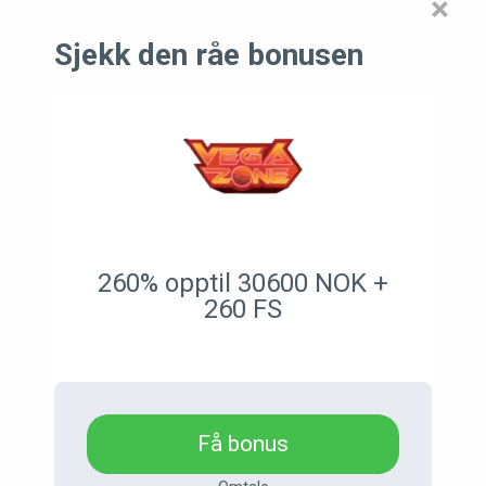
×
casinobonuser:
Maksimer gevinster,
Sjekk den råe bonusen
unngå fellene
01.10.2025
101 Visninger
Smart bonusjakt:
Strategier, vilkår og
ansvar ved
260% opptil 30600 NOK +
casinobonus
260 FS
30.09.2025
95 Visninger
Teknologiens rolle i
Få bonus
spilleautomater på nett: