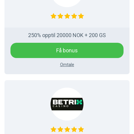
250% opptil 20000 NOK + 200 GS
Få bonus
Omtale