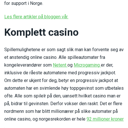
for support i Norge.
-
Les flere artikler på bloggen vår.
Artikler
Komplett casino
om
casino
Spillemulighetene er som sagt slik man kan forvente seg av
et anstendig online casino. Alle spilleautomater fra
-
-
kongeleverandører som
Netent
og
Microgaming
er der,
Anbefaltecasino.com
inklusive de råeste automatene med progressiv jackpot.
en
Om dette er ukjent for deg, betyr en progressiv jackpot at
section
automaten har en svimlende høy toppgevinst som utbetales
entertain
ofte. Alle som spilelr på den, uansett hvilket casino man er
på, bidrar til gevinsten. Derfor vokser den raskt. Det er flere
nordmenn som har blitt millionærer på slike automater på
online casino, og norgesrekorden er hele
92 millioner kroner
-
.