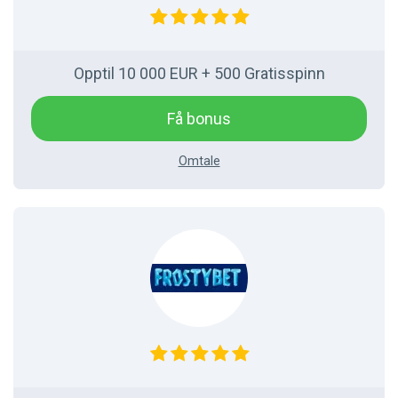
Opptil 10 000 EUR + 500 Gratisspinn
Få bonus
Omtale