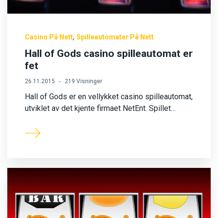
,
Casino På Nett
Spilleautomater På Nett
Hall of Gods casino spilleautomat er
fet
26.11.2015
219 Visninger
Hall of Gods er en vellykket casino spilleautomat,
utviklet av det kjente firmaet NetEnt. Spillet…