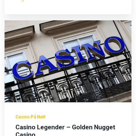
Casino På Nett
Casino Legender – Golden Nugget
Casino