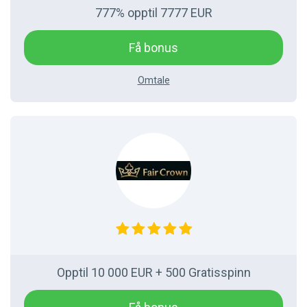
777% opptil 7777 EUR
Få bonus
Omtale
Opptil 10 000 EUR + 500 Gratisspinn