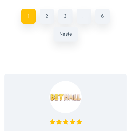
1
2
3
…
6
Neste