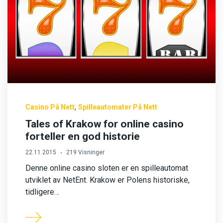
,
Casino På Nett
Spilleautomater På Nett
Tales of Krakow for online casino
forteller en god historie
22.11.2015
219 Visninger
Denne online casino sloten er en spilleautomat
utviklet av NetEnt. Krakow er Polens historiske,
tidligere…