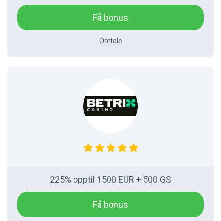
Få bonus
Omtale
225% opptil 1500 EUR + 500 GS
Få bonus