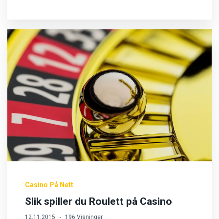
Casino På Nett
Slik spiller du Roulett på Casino
12.11.2015
196 Visninger