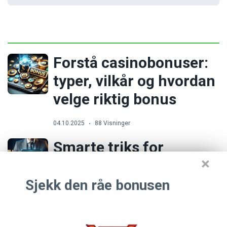
Forstå casinobonuser:
typer, vilkår og hvordan
velge riktig bonus
04.10.2025
88 Visninger
Smarte triks for
×
casinobonuser:
Maksimer gevinster,
Sjekk den råe bonusen
unngå fellene
01.10.2025
102 Visninger