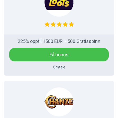
225% opptil 1500 EUR + 500 Gratisspinn
Få bonus
Omtale