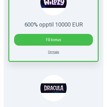
600% opptil 10000 EUR
Få bonus
Omtale