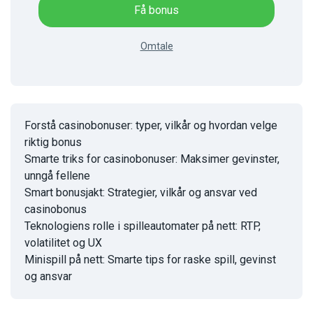
Få bonus
Omtale
Forstå casinobonuser: typer, vilkår og hvordan velge
riktig bonus
Smarte triks for casinobonuser: Maksimer gevinster,
unngå fellene
Smart bonusjakt: Strategier, vilkår og ansvar ved
casinobonus
Teknologiens rolle i spilleautomater på nett: RTP,
volatilitet og UX
Minispill på nett: Smarte tips for raske spill, gevinst
og ansvar