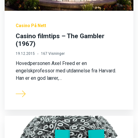
Casino På Nett
Casino filmtips – The Gambler
(1967)
19.12.2015
167 Visninger
Hovedpersonen Axel Freed er en
engelskprofessor med utdannelse fra Harvard.
Han er en god lærer,…