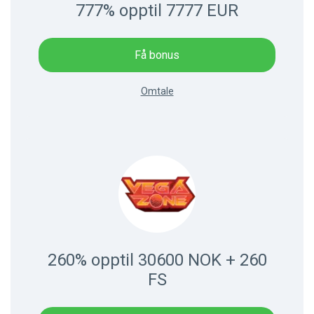
777% opptil 7777 EUR
Få bonus
Omtale
260% opptil 30600 NOK + 260
FS