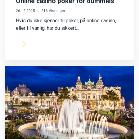
Online casino poker for dummies
26.12.2015
216 Visninger
Hvis du ikke kjenner til poker, på online casino,
eller til vanlig, har du sikkert…