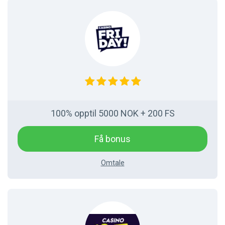
100% opptil 5000 NOK + 200 FS
Få bonus
Omtale