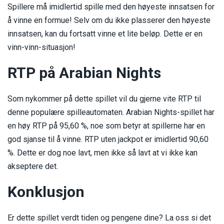
Spillere må imidlertid spille med den høyeste innsatsen for
å vinne en formue! Selv om du ikke plasserer den høyeste
innsatsen, kan du fortsatt vinne et lite beløp. Dette er en
vinn-vinn-situasjon!
RTP på Arabian Nights
Som nykommer på dette spillet vil du gjerne vite RTP til
denne populære spilleautomaten. Arabian Nights-spillet har
en høy RTP på 95,60 %, noe som betyr at spillerne har en
god sjanse til å vinne. RTP uten jackpot er imidlertid 90,60
%. Dette er dog noe lavt, men ikke så lavt at vi ikke kan
akseptere det.
Konklusjon
Er dette spillet verdt tiden og pengene dine? La oss si det