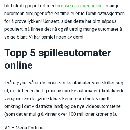
-
blitt utrolig populært med
norske casinoer online
, mange
nordmenn tilbringer ofte en time eller to foran dataskjermen
for å prøve lykken! Uansett, siden dette har blitt såpass
populært, så finnes det nå også utrolig mange automater å
velge blant. Vi har samlet noen av dem!
Topp 5 spilleautomater
online
I våre øyne, så er det noen spilleautomater som skiller seg
ut, og det er en herlig mix av norske automater (digitaliserte
versjoner av de gamle klassikerne som fantes rundt
omkring i det vidstrakte land) og de nye videoautomatene
(som det er mulig å vinner over 100 millioner kroner på).
#1 – Mega Fortune