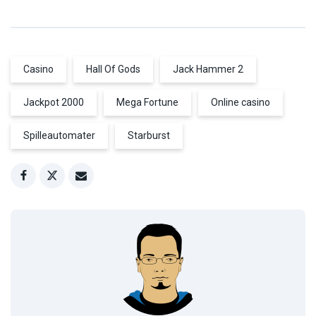
Casino
Hall Of Gods
Jack Hammer 2
Jackpot 2000
Mega Fortune
Online casino
Spilleautomater
Starburst