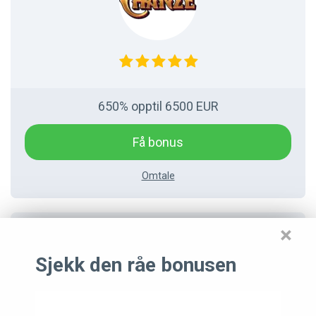
650% opptil 6500 EUR
Få bonus
Omtale
×
Sjekk den råe bonusen