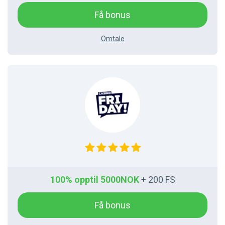
Få bonus
Omtale
100% opptil 5000NOK
+ 200 FS
Få bonus