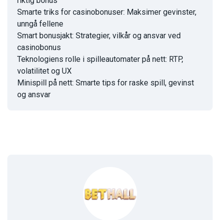
riktig bonus
Smarte triks for casinobonuser: Maksimer gevinster,
unngå fellene
Smart bonusjakt: Strategier, vilkår og ansvar ved
casinobonus
Teknologiens rolle i spilleautomater på nett: RTP,
volatilitet og UX
Minispill på nett: Smarte tips for raske spill, gevinst
og ansvar