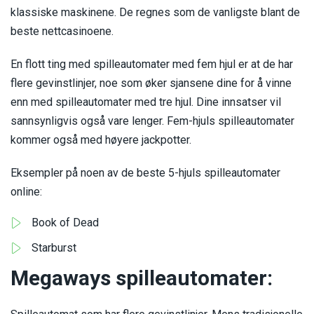
klassiske maskinene. De regnes som de vanligste blant de
beste nettcasinoene.
En flott ting med spilleautomater med fem hjul er at de har
flere gevinstlinjer, noe som øker sjansene dine for å vinne
enn med spilleautomater med tre hjul. Dine innsatser vil
sannsynligvis også vare lenger. Fem-hjuls spilleautomater
kommer også med høyere jackpotter.
Eksempler på noen av de beste 5-hjuls spilleautomater
online:
Book of Dead
Starburst
Megaways spilleautomater: