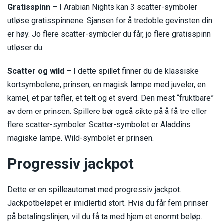
Gratisspinn
– I Arabian Nights kan 3 scatter-symboler
utløse gratisspinnene. Sjansen for å tredoble gevinsten din
er høy. Jo flere scatter-symboler du får, jo flere gratisspinn
utløser du.
Scatter og wild
– I dette spillet finner du de klassiske
kortsymbolene, prinsen, en magisk lampe med juveler, en
kamel, et par tøfler, et telt og et sverd. Den mest “fruktbare”
av dem er prinsen. Spillere bør også sikte på å få tre eller
flere scatter-symboler. Scatter-symbolet er Aladdins
magiske lampe. Wild-symbolet er prinsen.
Progressiv jackpot
Dette er en spilleautomat med progressiv jackpot.
Jackpotbeløpet er imidlertid stort. Hvis du får fem prinser
på betalingslinjen, vil du få ta med hjem et enormt beløp.