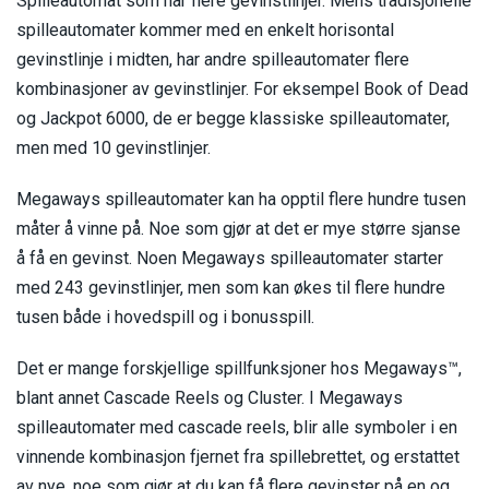
Spilleautomat som har flere gevinstlinjer. Mens tradisjonelle
spilleautomater kommer med en enkelt horisontal
gevinstlinje i midten, har andre spilleautomater flere
kombinasjoner av gevinstlinjer. For eksempel Book of Dead
og Jackpot 6000, de er begge klassiske spilleautomater,
men med 10 gevinstlinjer.
Megaways spilleautomater kan ha opptil flere hundre tusen
måter å vinne på. Noe som gjør at det er mye større sjanse
å få en gevinst. Noen Megaways spilleautomater starter
med 243 gevinstlinjer, men som kan økes til flere hundre
tusen både i hovedspill og i bonusspill.
Det er mange forskjellige spillfunksjoner hos Megaways™,
blant annet Cascade Reels og Cluster. I Megaways
spilleautomater med cascade reels, blir alle symboler i en
vinnende kombinasjon fjernet fra spillebrettet, og erstattet
av nye, noe som gjør at du kan få flere gevinster på en og