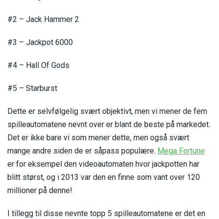
#2 – Jack Hammer 2
#3 – Jackpot 6000
#4 – Hall Of Gods
#5 – Starburst
Dette er selvfølgelig svært objektivt, men vi mener de fem
spilleautomatene nevnt over er blant de beste på markedet.
Det er ikke bare vi som mener dette, men også svært
-
mange andre siden de er såpass populære.
Mega Fortune
Anb
er for eksempel den videoautomaten hvor jackpotten har
spil
blitt størst, og i 2013 var den en finne som vant over 120
no
millioner på denne!
vid
I tillegg til disse nevnte topp 5 spilleautomatene er det en
meg