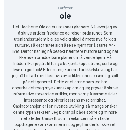
Forfatter
ole
Hei. Jeg heter Ole og er utdannet økonom. Nå lever jeg av
å skrive artikler freelance og reiser jorda rundt. Som
utenlandsstudent ble jeg veldig glad i å møte nye folk og
kulturer, så det fristet aldri å reise hjem for å starte A4-
livet. Derfor har jeg nå besøkt nærmere hundre land og har
ikke noen umiddelbare planer om å vende hjem. På
fritiden liker jeg å stifte nye bekjentskaper, trene, surfe og
lese en god bok! Etter mange år med artikkelskrivning har
jeg nå bidratt med tusenvis av artikler innen casino og spill
på nett generelt. Dette er et emne som jeg har
opparbeidet meg mye kunnskap om og jeg prøver å skrive
informative troverdige artikler, men som på samme tid er
interessante og pirrer leserens nysgjerrighet.
Casinobransjen er i en rivende utvikling, så mange ønsker
denne typen tekster. Jeg bidrar på både større og mindre
nettsteder. Uansett, som freelancer må en ta de
oppdragene som kommer inn, og jeg har derfor skrevet