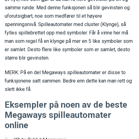
samme runde. Med denne funksjonen så blir gevinsten og
uforutsigbart, noe som medfører til et høyere
spenningsnivå. Spilleautomater med cluster (Klynge), så
fylles spillebrettet opp med symboler. Får å vinne her må
man som regel få en klynge på mer en 5 like symboler som
er samlet. Desto flere like symboler som er samlet, desto
større blir gevinsten.
MERK: På en del Megaways spilleautomater er disse to
funksjonene satt sammen. Bedre enn dette kan man rett og
slett ikke få.
Eksempler på noen av de beste
Megaways spilleautomater
online