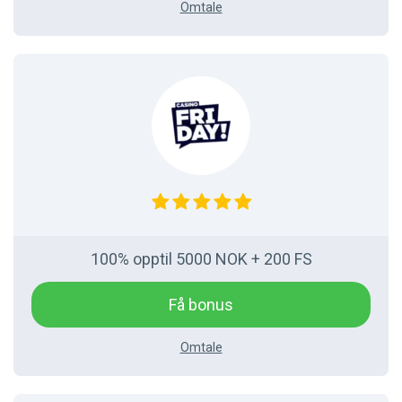
Omtale
100% opptil 5000 NOK + 200 FS
Få bonus
Omtale