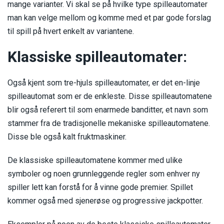
mange varianter. Vi skal se på hvilke type spilleautomater
man kan velge mellom og komme med et par gode forslag
til spill på hvert enkelt av variantene.
Klassiske spilleautomater:
Også kjent som tre-hjuls spilleautomater, er det en-linje
spilleautomat som er de enkleste. Disse spilleautomatene
blir også referert til som enarmede banditter, et navn som
stammer fra de tradisjonelle mekaniske spilleautomatene.
Disse ble også kalt fruktmaskiner.
De klassiske spilleautomatene kommer med ulike
symboler og noen grunnleggende regler som enhver ny
spiller lett kan forstå for å vinne gode premier. Spillet
kommer også med sjenerøse og progressive jackpotter.