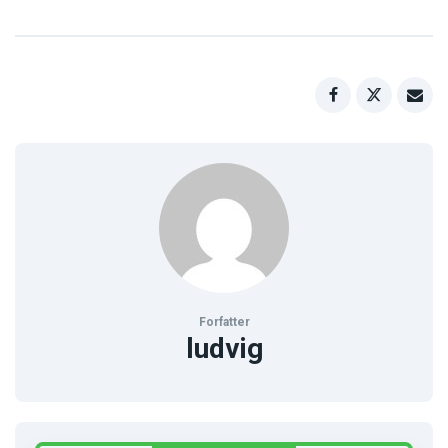
03
Betalingsalternativer
kokobet
logo.png
Forfatter
ludvig