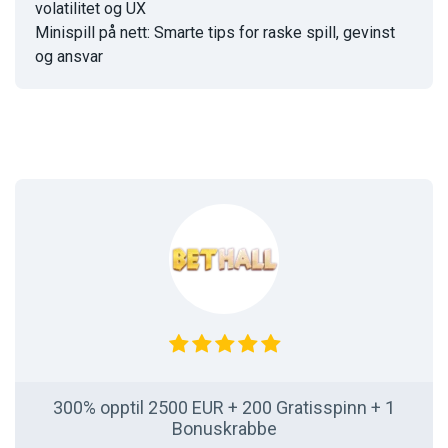
volatilitet og UX
Minispill på nett: Smarte tips for raske spill, gevinst
og ansvar
300% opptil 2500 EUR + 200 Gratisspinn + 1
Bonuskrabbe