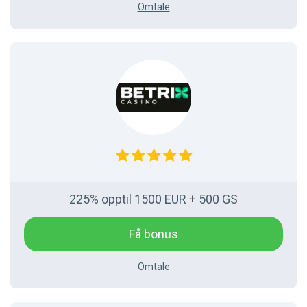
Omtale
225% opptil 1500 EUR + 500 GS
Få bonus
Omtale