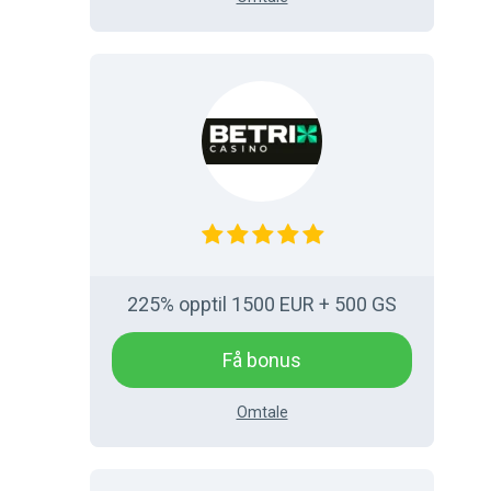
225% opptil 1500 EUR + 500 GS
Få bonus
Omtale