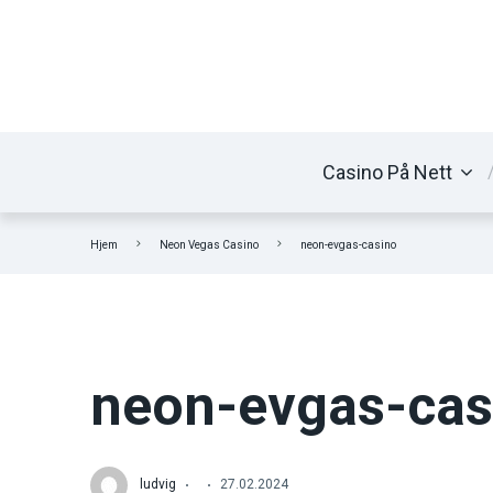
Beste Nettcasino
Mobilcasino
Casino På Nett
Live Casino
Hjem
Neon Vegas Casino
neon-evgas-casino
VR Casino
VIP Casino
Roulette
neon-evgas-cas
Bingo
Poker
ludvig
27.02.2024