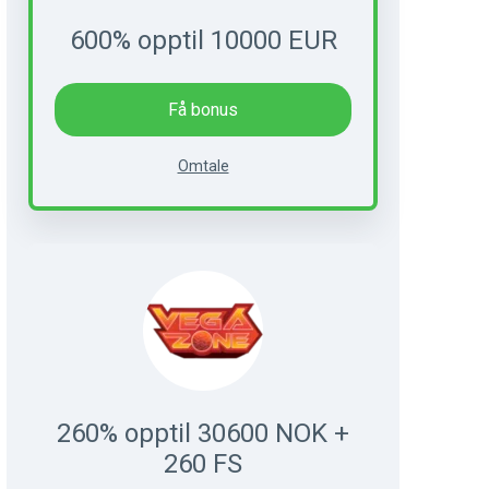
600% opptil 10000 EUR
Få bonus
Omtale
260% opptil 30600 NOK +
260 FS