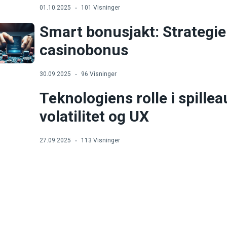
01.10.2025
101 Visninger
Smart bonusjakt: Strategier
casinobonus
30.09.2025
96 Visninger
Teknologiens rolle i spille
volatilitet og UX
27.09.2025
113 Visninger