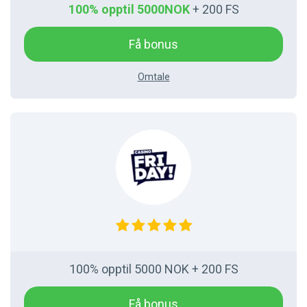
100% opptil 5000NOK
+ 200 FS
Få bonus
Omtale
100% opptil 5000 NOK + 200 FS
Få bonus