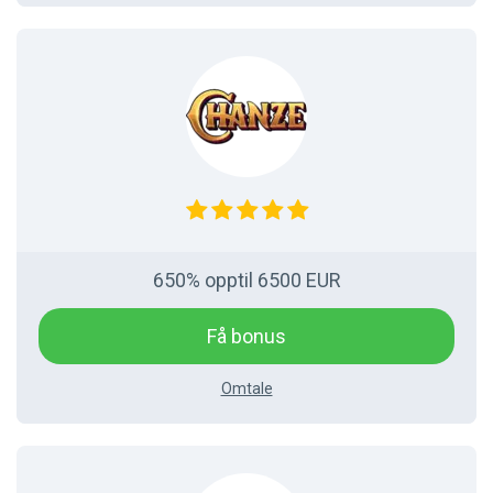
650% opptil 6500 EUR
Få bonus
Omtale