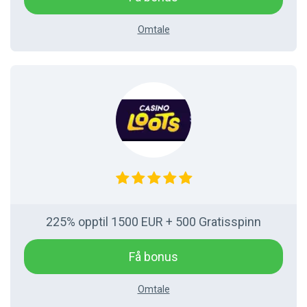
Omtale
225% opptil 1500 EUR + 500 Gratisspinn
Få bonus
Omtale