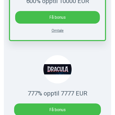
600% opptil 10000 EUR
Få bonus
Omtale
777% opptil 7777 EUR
Få bonus