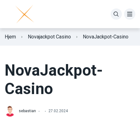
Beste Nettcasino
Hjem
Novajackpot Casino
NovaJackpot-Casino
Mobilcasino
Live Casino
NovaJackpot-
VR Casino
Casino
VIP Casino
Roulette
sebastian
27.02.2024
Bingo
-
Wp
Poker