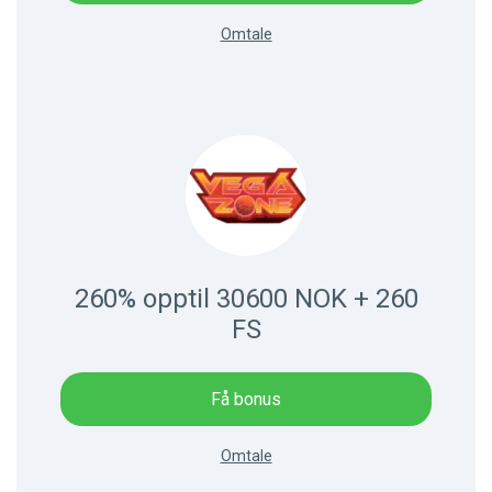
Omtale
260% opptil 30600 NOK + 260
FS
Få bonus
Omtale